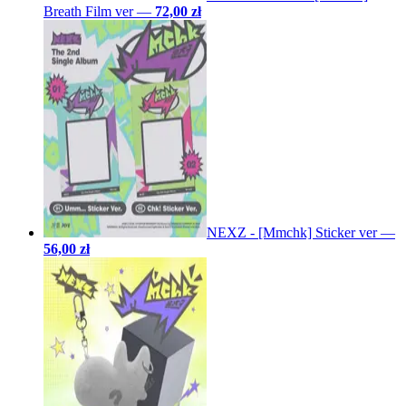
Breath Film ver
—
72,00 zł
NEXZ - [Mmchk] Sticker ver
—
56,00 zł