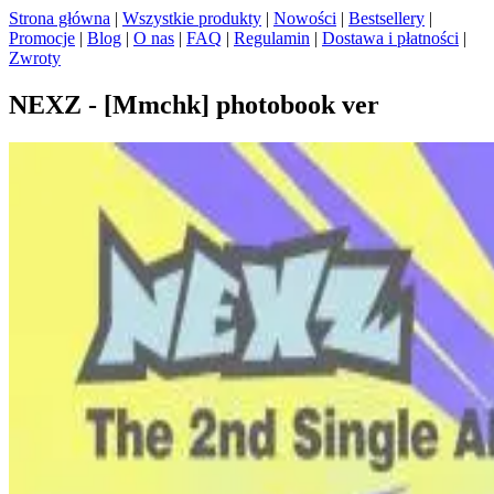
Strona główna
|
Wszystkie produkty
|
Nowości
|
Bestsellery
|
Promocje
|
Blog
|
O nas
|
FAQ
|
Regulamin
|
Dostawa i płatności
|
Zwroty
NEXZ - [Mmchk] photobook ver