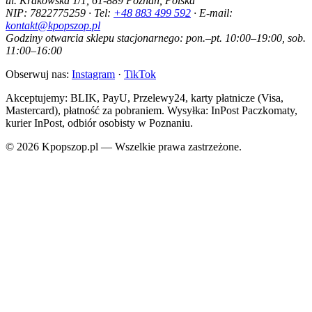
ul. Krakowska 1/1, 61-889 Poznań, Polska
NIP: 7822775259 · Tel:
+48 883 499 592
· E-mail:
kontakt@kpopszop.pl
Godziny otwarcia sklepu stacjonarnego: pon.–pt. 10:00–19:00, sob.
11:00–16:00
Obserwuj nas:
Instagram
·
TikTok
Akceptujemy: BLIK, PayU, Przelewy24, karty płatnicze (Visa,
Mastercard), płatność za pobraniem. Wysyłka: InPost Paczkomaty,
kurier InPost, odbiór osobisty w Poznaniu.
© 2026 Kpopszop.pl — Wszelkie prawa zastrzeżone.