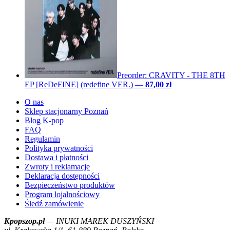
Preorder: CRAVITY - THE 8TH
EP [ReDeFINE] (redefine VER.)
—
87,00 zł
O nas
Sklep stacjonarny Poznań
Blog K-pop
FAQ
Regulamin
Polityka prywatności
Dostawa i płatności
Zwroty i reklamacje
Deklaracja dostępności
Bezpieczeństwo produktów
Program lojalnościowy
Śledź zamówienie
Kpopszop.pl
— INUKI MAREK DUSZYŃSKI