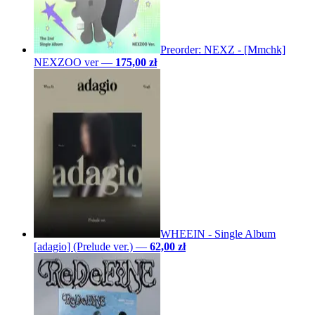
Preorder: NEXZ - [Mmchk]
NEXZOO ver
—
175,00 zł
WHEEIN - Single Album
[adagio] (Prelude ver.)
—
62,00 zł