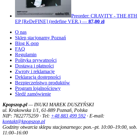
Preorder: CRAVITY - THE 8TH
EP [ReDeFINE] (redefine VER.)
—
87,00 zł
O nas
Sklep stacjonarny Poznań
Blog K-pop
FAQ
Regulamin
Polityka prywatności
Dostawa i płatności
Zwroty i reklamacje
Deklaracja dostępności
Bezpieczeństwo produktów
Program lojalnościowy
Śledź zamówienie
Kpopszop.pl
— INUKI MAREK DUSZYŃSKI
ul. Krakowska 1/1, 61-889 Poznań, Polska
NIP: 7822775259 · Tel:
+48 883 499 592
· E-mail:
kontakt@kpopszop.pl
Godziny otwarcia sklepu stacjonarnego: pon.–pt. 10:00–19:00, sob.
11:00–16:00