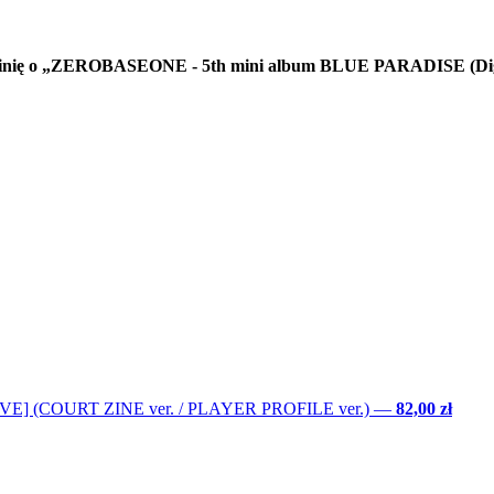
 opinię o „ZEROBASEONE - 5th mini album BLUE PARADISE (Dig
LOVE] (COURT ZINE ver. / PLAYER PROFILE ver.)
—
82,00 zł