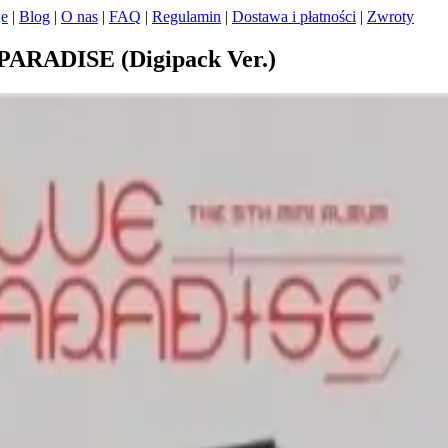
je
|
Blog
|
O nas
|
FAQ
|
Regulamin
|
Dostawa i płatności
|
Zwroty
ARADISE (Digipack Ver.)