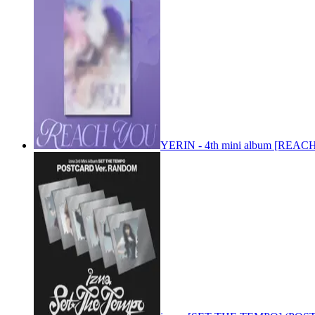
YERIN - 4th mini album [REACH 