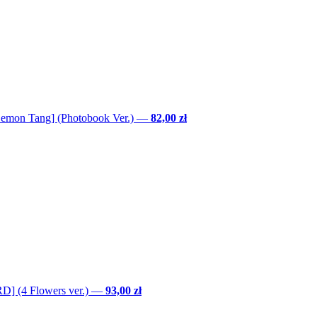
Lemon Tang] (Photobook Ver.)
—
82,00 zł
] (4 Flowers ver.)
—
93,00 zł