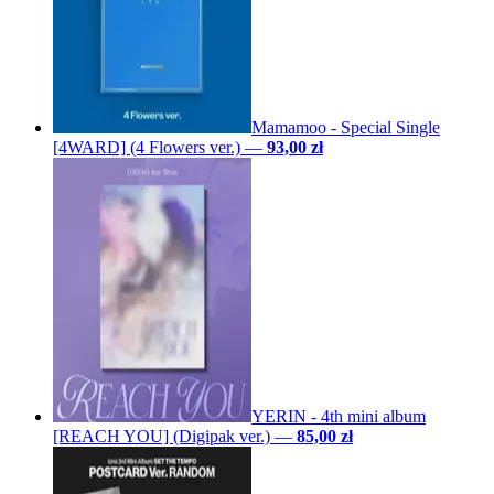
Mamamoo - Special Single
[4WARD] (4 Flowers ver.)
—
93,00 zł
YERIN - 4th mini album
[REACH YOU] (Digipak ver.)
—
85,00 zł