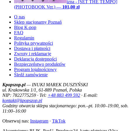
izna - [SET THE TEMPO]
(PHOTOBOOK Ver.)
—
101,00 zł
O nas
Sklep stacjonarny Poznań
Blog K-pop
FAQ
Regulamin
Polityka prywatności
Dostawa i płatności
Zwroty i reklamacje
Deklaracja dostępności
Bezpieczeństwo produktów
Program lojalnościowy
Śledź zamówienie
Kpopszop.pl
— INUKI MAREK DUSZYŃSKI
ul. Krakowska 1/1, 61-889 Poznań, Polska
NIP: 7822775259 · Tel:
+48 883 499 592
· E-mail:
kontakt@kpopszop.pl
Godziny otwarcia sklepu stacjonarnego: pon.–pt. 10:00–19:00, sob.
11:00–16:00
Obserwuj nas:
Instagram
·
TikTok
Akceptujemy: BLIK, PayU, Przelewy24, karty płatnicze (Visa,