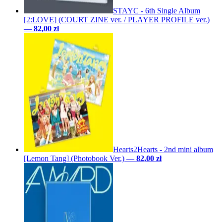
STAYC - 6th Single Album
[2:LOVE] (COURT ZINE ver. / PLAYER PROFILE ver.)
—
82,00 zł
Hearts2Hearts - 2nd mini album
[Lemon Tang] (Photobook Ver.)
—
82,00 zł