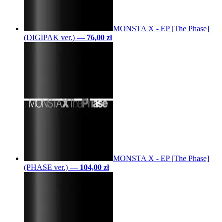
MONSTA X - EP [The Phase]
(DIGIPAK ver.)
—
76,00 zł
MONSTA X - EP [The Phase]
(PHASE ver.)
—
104,00 zł