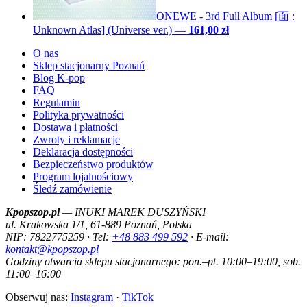
ONEWE - 3rd Full Album [面 :
Unknown Atlas] (Universe ver.)
—
161,00 zł
O nas
Sklep stacjonarny Poznań
Blog K-pop
FAQ
Regulamin
Polityka prywatności
Dostawa i płatności
Zwroty i reklamacje
Deklaracja dostępności
Bezpieczeństwo produktów
Program lojalnościowy
Śledź zamówienie
Kpopszop.pl
— INUKI MAREK DUSZYŃSKI
ul. Krakowska 1/1, 61-889 Poznań, Polska
NIP: 7822775259 · Tel:
+48 883 499 592
· E-mail:
kontakt@kpopszop.pl
Godziny otwarcia sklepu stacjonarnego: pon.–pt. 10:00–19:00, sob.
11:00–16:00
Obserwuj nas:
Instagram
·
TikTok