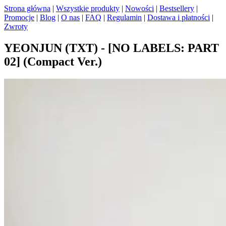
Strona główna
|
Wszystkie produkty
|
Nowości
|
Bestsellery
|
Promocje
|
Blog
|
O nas
|
FAQ
|
Regulamin
|
Dostawa i płatności
|
Zwroty
YEONJUN (TXT) - [NO LABELS: PART
02] (Compact Ver.)