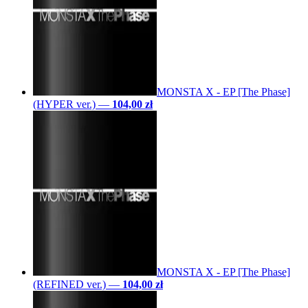
MONSTA X - EP [The Phase]
(HYPER ver.)
—
104,00 zł
MONSTA X - EP [The Phase]
(REFINED ver.)
—
104,00 zł