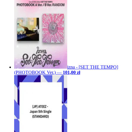
izna - [SET THE TEMPO]
(PHOTOBOOK Ver.)
—
101,00 zł