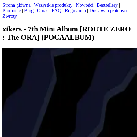
Strona główna
|
Wszystkie produkty
|
Nowości
|
Bestsellery
|
Promocje
|
Blog
|
O nas
|
FAQ
|
Regulamin
|
Dostawa i płatności
|
Zwroty
xikers - 7th Mini Album [ROUTE ZERO
: The ORA] (POCAALBUM)