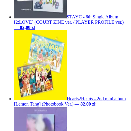
STAYC - 6th Single Album
[2:LOVE] (COURT ZINE ver. / PLAYER PROFILE ver.)
—
82,00 zł
Hearts2Hearts - 2nd mini album
[Lemon Tang] (Photobook Ver.)
—
82,00 zł