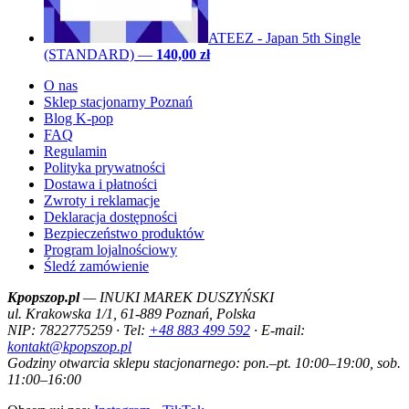
ATEEZ - Japan 5th Single
(STANDARD)
—
140,00 zł
O nas
Sklep stacjonarny Poznań
Blog K-pop
FAQ
Regulamin
Polityka prywatności
Dostawa i płatności
Zwroty i reklamacje
Deklaracja dostępności
Bezpieczeństwo produktów
Program lojalnościowy
Śledź zamówienie
Kpopszop.pl
— INUKI MAREK DUSZYŃSKI
ul. Krakowska 1/1, 61-889 Poznań, Polska
NIP: 7822775259 · Tel:
+48 883 499 592
· E-mail:
kontakt@kpopszop.pl
Godziny otwarcia sklepu stacjonarnego: pon.–pt. 10:00–19:00, sob.
11:00–16:00