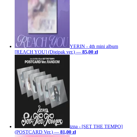
YERIN - 4th mini album
[REACH YOU] (Digipak ver.)
—
85,00 zł
izna - [SET THE TEMPO]
(POSTCARD Ver.)
—
81,00 zł