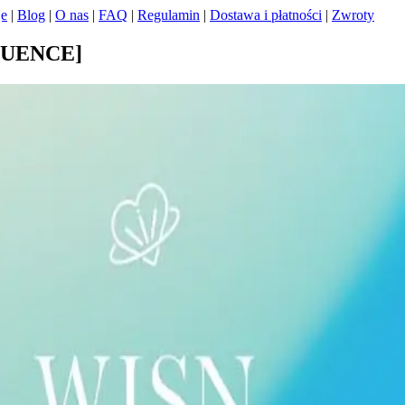
je
|
Blog
|
O nas
|
FAQ
|
Regulamin
|
Dostawa i płatności
|
Zwroty
QUENCE]