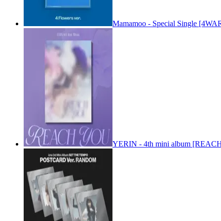
Mamamoo - Special Single [4WARD
YERIN - 4th mini album [REACH 