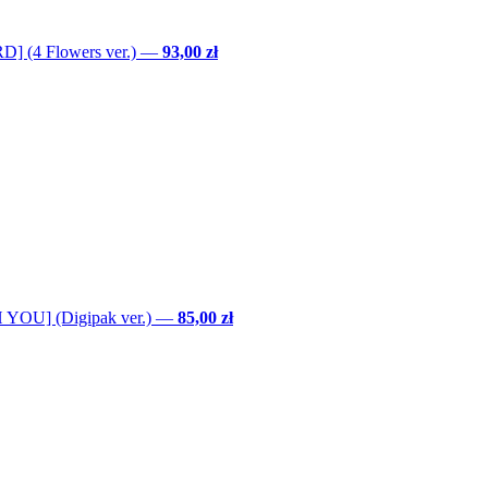
] (4 Flowers ver.)
—
93,00 zł
YOU] (Digipak ver.)
—
85,00 zł