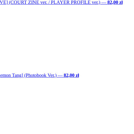
LOVE] (COURT ZINE ver. / PLAYER PROFILE ver.)
—
82,00 zł
Lemon Tang] (Photobook Ver.)
—
82,00 zł