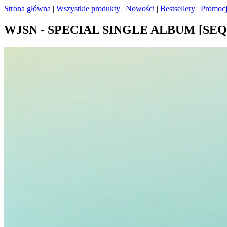
Strona główna
|
Wszystkie produkty
|
Nowości
|
Bestsellery
|
Promoc
WJSN - SPECIAL SINGLE ALBUM [SE