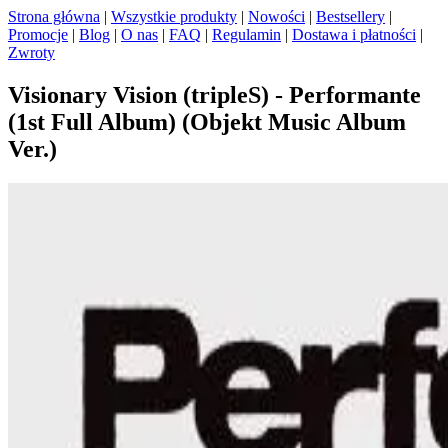
Strona główna
|
Wszystkie produkty
|
Nowości
|
Bestsellery
|
Promocje
|
Blog
|
O nas
|
FAQ
|
Regulamin
|
Dostawa i płatności
|
Zwroty
Visionary Vision (tripleS) - Performante
(1st Full Album) (Objekt Music Album
Ver.)