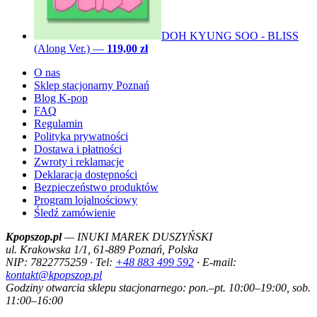
DOH KYUNG SOO - BLISS
(Along Ver.)
—
119,00 zł
O nas
Sklep stacjonarny Poznań
Blog K-pop
FAQ
Regulamin
Polityka prywatności
Dostawa i płatności
Zwroty i reklamacje
Deklaracja dostępności
Bezpieczeństwo produktów
Program lojalnościowy
Śledź zamówienie
Kpopszop.pl
— INUKI MAREK DUSZYŃSKI
ul. Krakowska 1/1, 61-889 Poznań, Polska
NIP: 7822775259 · Tel:
+48 883 499 592
· E-mail:
kontakt@kpopszop.pl
Godziny otwarcia sklepu stacjonarnego: pon.–pt. 10:00–19:00, sob.
11:00–16:00