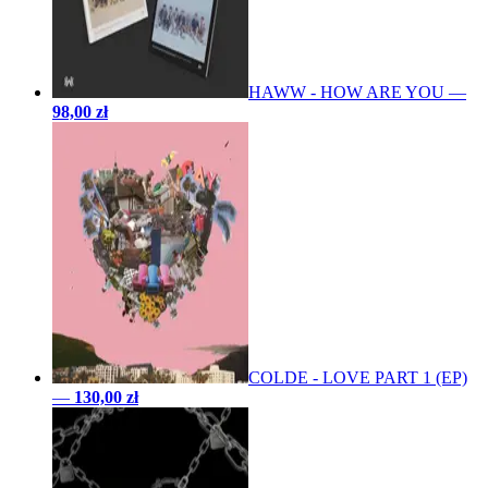
HAWW - HOW ARE YOU
—
98,00 zł
COLDE - LOVE PART 1 (EP)
—
130,00 zł