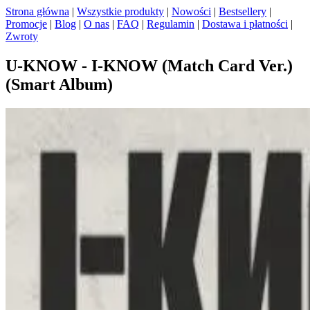
Strona główna
|
Wszystkie produkty
|
Nowości
|
Bestsellery
|
Promocje
|
Blog
|
O nas
|
FAQ
|
Regulamin
|
Dostawa i płatności
|
Zwroty
U-KNOW - I-KNOW (Match Card Ver.)
(Smart Album)