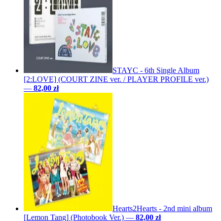
STAYC - 6th Single Album
[2:LOVE] (COURT ZINE ver. / PLAYER PROFILE ver.)
—
82,00 zł
Hearts2Hearts - 2nd mini album
[Lemon Tang] (Photobook Ver.)
—
82,00 zł