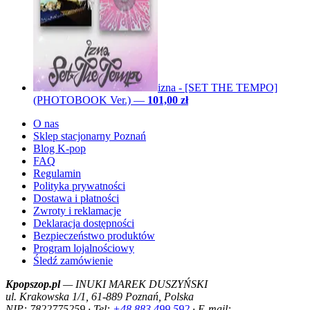
izna - [SET THE TEMPO]
(PHOTOBOOK Ver.)
—
101,00 zł
O nas
Sklep stacjonarny Poznań
Blog K-pop
FAQ
Regulamin
Polityka prywatności
Dostawa i płatności
Zwroty i reklamacje
Deklaracja dostępności
Bezpieczeństwo produktów
Program lojalnościowy
Śledź zamówienie
Kpopszop.pl
— INUKI MAREK DUSZYŃSKI
ul. Krakowska 1/1, 61-889 Poznań, Polska
NIP: 7822775259 · Tel:
+48 883 499 592
· E-mail: