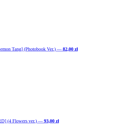
Lemon Tang] (Photobook Ver.)
—
82,00 zł
] (4 Flowers ver.)
—
93,00 zł