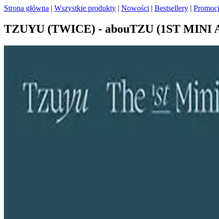
Strona główna
|
Wszystkie produkty
|
Nowości
|
Bestsellery
|
Promoc
TZUYU (TWICE) - abouTZU (1ST MINI