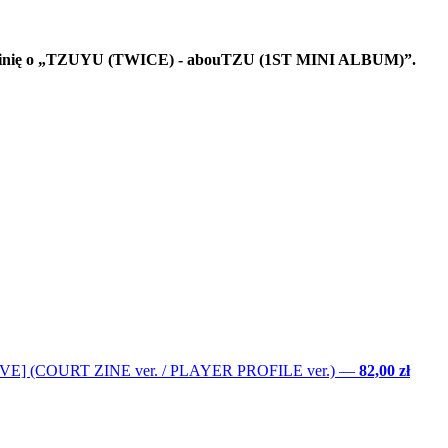
 opinię o „TZUYU (TWICE) - abouTZU (1ST MINI ALBUM)”.
LOVE] (COURT ZINE ver. / PLAYER PROFILE ver.)
—
82,00 zł