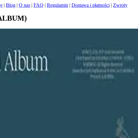
je
|
Blog
|
O nas
|
FAQ
|
Regulamin
|
Dostawa i płatności
|
Zwroty
 ALBUM)