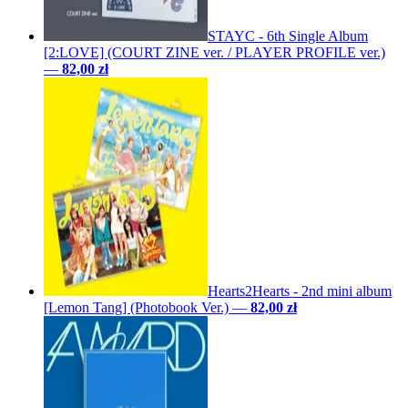
STAYC - 6th Single Album
[2:LOVE] (COURT ZINE ver. / PLAYER PROFILE ver.)
—
82,00 zł
Hearts2Hearts - 2nd mini album
[Lemon Tang] (Photobook Ver.)
—
82,00 zł