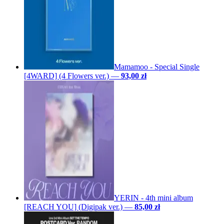
Mamamoo - Special Single
[4WARD] (4 Flowers ver.)
—
93,00 zł
YERIN - 4th mini album
[REACH YOU] (Digipak ver.)
—
85,00 zł