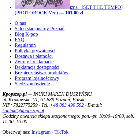
izna - [SET THE TEMPO]
(PHOTOBOOK Ver.)
—
101,00 zł
O nas
Sklep stacjonarny Poznań
Blog K-pop
FAQ
Regulamin
Polityka prywatności
Dostawa i płatności
Zwroty i reklamacje
Deklaracja dostępności
Bezpieczeństwo produktów
Program lojalnościowy
Śledź zamówienie
Kpopszop.pl
— INUKI MAREK DUSZYŃSKI
ul. Krakowska 1/1, 61-889 Poznań, Polska
NIP: 7822775259 · Tel:
+48 883 499 592
· E-mail:
kontakt@kpopszop.pl
Godziny otwarcia sklepu stacjonarnego: pon.–pt. 10:00–19:00, sob.
11:00–16:00
Obserwuj nas:
Instagram
·
TikTok