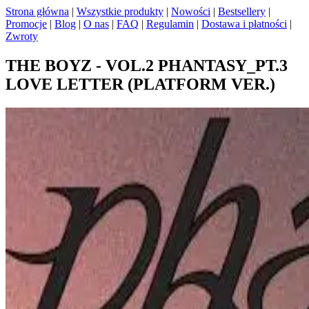
Strona główna
|
Wszystkie produkty
|
Nowości
|
Bestsellery
|
Promocje
|
Blog
|
O nas
|
FAQ
|
Regulamin
|
Dostawa i płatności
|
Zwroty
THE BOYZ - VOL.2 PHANTASY_PT.3
LOVE LETTER (PLATFORM VER.)