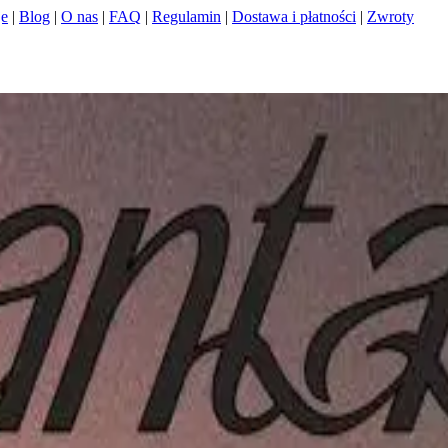
je
|
Blog
|
O nas
|
FAQ
|
Regulamin
|
Dostawa i płatności
|
Zwroty