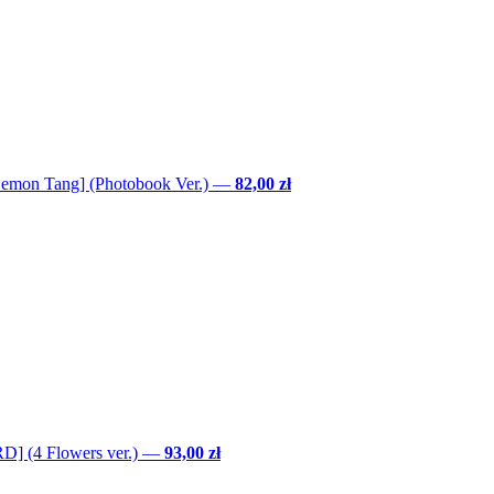
Lemon Tang] (Photobook Ver.)
—
82,00 zł
] (4 Flowers ver.)
—
93,00 zł