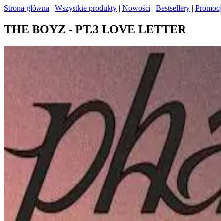
Strona główna
|
Wszystkie produkty
|
Nowości
|
Bestsellery
|
Promoc
THE BOYZ - PT.3 LOVE LETTER