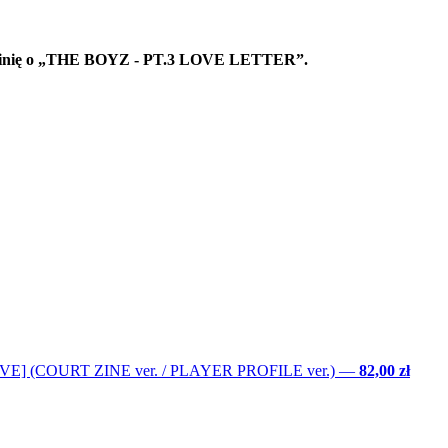
 opinię o „THE BOYZ - PT.3 LOVE LETTER”.
LOVE] (COURT ZINE ver. / PLAYER PROFILE ver.)
—
82,00 zł