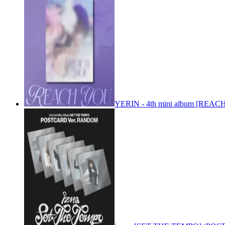
YERIN - 4th mini album [REACH 