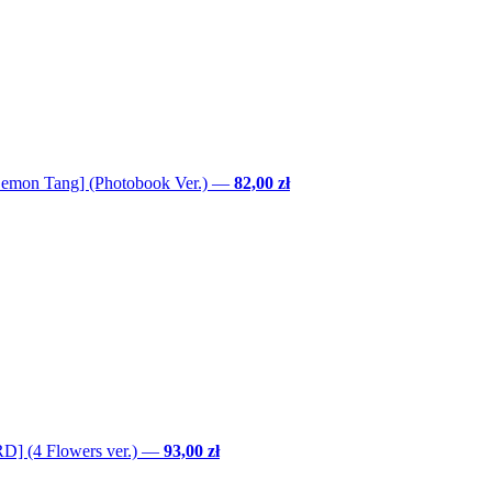
Lemon Tang] (Photobook Ver.)
—
82,00 zł
] (4 Flowers ver.)
—
93,00 zł