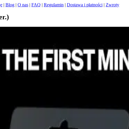
je
|
Blog
|
O nas
|
FAQ
|
Regulamin
|
Dostawa i płatności
|
Zwroty
r.)