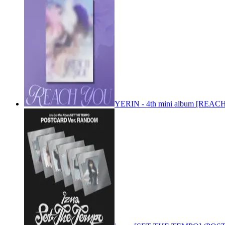
YERIN - 4th mini album [REACH 