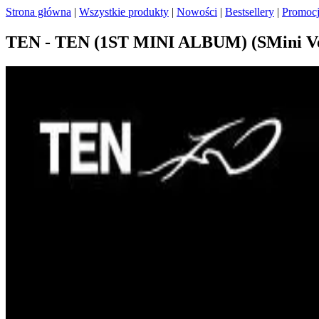
Strona główna
|
Wszystkie produkty
|
Nowości
|
Bestsellery
|
Promoc
TEN - TEN (1ST MINI ALBUM) (SMini Ve