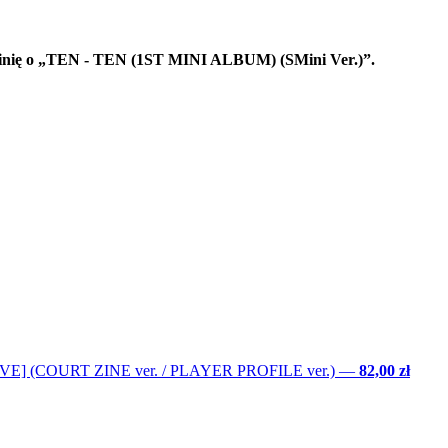
opinię o „TEN - TEN (1ST MINI ALBUM) (SMini Ver.)”.
LOVE] (COURT ZINE ver. / PLAYER PROFILE ver.)
—
82,00 zł