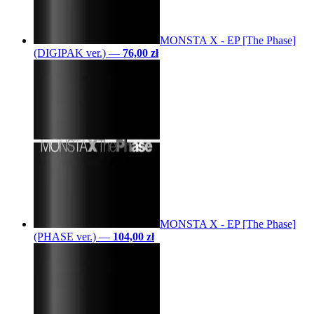
MONSTA X - EP [The Phase]
(DIGIPAK ver.)
—
76,00 zł
MONSTA X - EP [The Phase]
(PHASE ver.)
—
104,00 zł