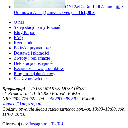
ONEWE - 3rd Full Album [面 :
Unknown Atlas] (Universe ver.)
—
161,00 zł
O nas
Sklep stacjonarny Poznań
Blog K-pop
FAQ
Regulamin
Polityka prywatności
Dostawa i płatności
Zwroty i reklamacje
Deklaracja dostępności
Bezpieczeństwo produktów
Program lojalnościowy
Śledź zamówienie
Kpopszop.pl
— INUKI MAREK DUSZYŃSKI
ul. Krakowska 1/1, 61-889 Poznań, Polska
NIP: 7822775259 · Tel:
+48 883 499 592
· E-mail:
kontakt@kpopszop.pl
Godziny otwarcia sklepu stacjonarnego: pon.–pt. 10:00–19:00, sob.
11:00–16:00
Obserwuj nas:
Instagram
·
TikTok