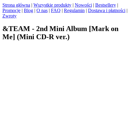
Strona główna
|
Wszystkie produkty
|
Nowości
|
Bestsellery
|
Promocje
|
Blog
|
O nas
|
FAQ
|
Regulamin
|
Dostawa i płatności
|
Zwroty
&TEAM - 2nd Mini Album [Mark on
Me] (Mini CD-R ver.)