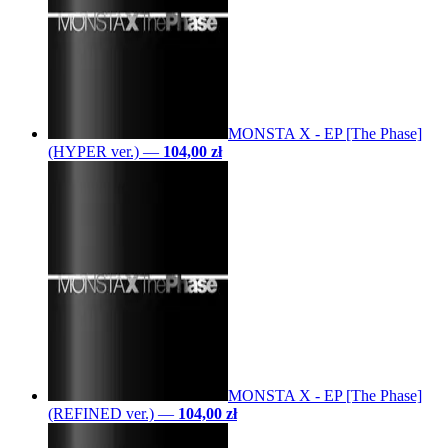
MONSTA X - EP [The Phase]
(HYPER ver.)
—
104,00 zł
MONSTA X - EP [The Phase]
(REFINED ver.)
—
104,00 zł