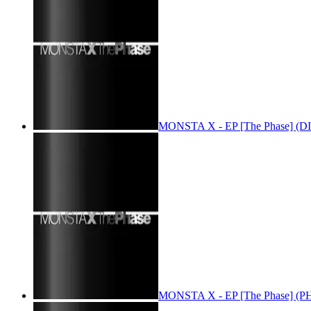
MONSTA X - EP [The Phase] (DI
MONSTA X - EP [The Phase] (PH