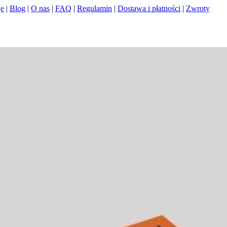
je
|
Blog
|
O nas
|
FAQ
|
Regulamin
|
Dostawa i płatności
|
Zwroty