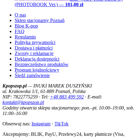
(PHOTOBOOK Ver.)
—
101,00 zł
O nas
Sklep stacjonarny Poznań
Blog K-pop
FAQ
Regulamin
Polityka prywatności
Dostawa i płatności
Zwroty i reklamacje
Deklaracja dostępności
Bezpieczeństwo produktów
Program lojalnościowy
Śledź zamówienie
Kpopszop.pl
— INUKI MAREK DUSZYŃSKI
ul. Krakowska 1/1, 61-889 Poznań, Polska
NIP: 7822775259 · Tel:
+48 883 499 592
· E-mail:
kontakt@kpopszop.pl
Godziny otwarcia sklepu stacjonarnego: pon.–pt. 10:00–19:00, sob.
11:00–16:00
Obserwuj nas:
Instagram
·
TikTok
Akceptujemy: BLIK, PayU, Przelewy24, karty płatnicze (Visa,