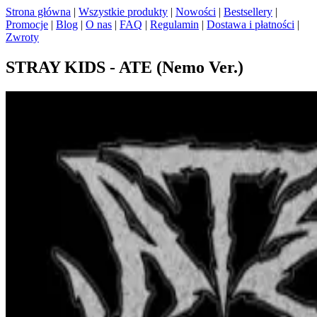
Strona główna
|
Wszystkie produkty
|
Nowości
|
Bestsellery
|
Promocje
|
Blog
|
O nas
|
FAQ
|
Regulamin
|
Dostawa i płatności
|
Zwroty
STRAY KIDS - ATE (Nemo Ver.)