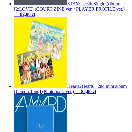
STAYC - 6th Single Album
[2:LOVE] (COURT ZINE ver. / PLAYER PROFILE ver.)
—
82,00 zł
Hearts2Hearts - 2nd mini album
[Lemon Tang] (Photobook Ver.)
—
82,00 zł