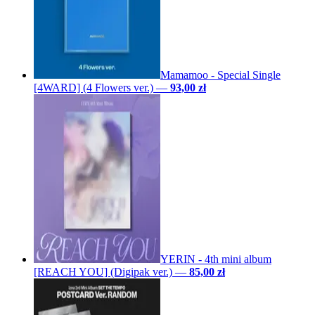
Mamamoo - Special Single
[4WARD] (4 Flowers ver.)
—
93,00 zł
YERIN - 4th mini album
[REACH YOU] (Digipak ver.)
—
85,00 zł