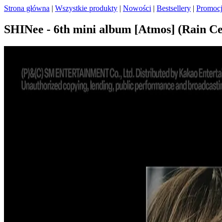
Strona główna
|
Wszystkie produkty
|
Nowości
|
Bestsellery
|
Promoc
SHINee - 6th mini album [Atmos] (Rain 