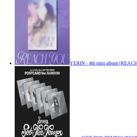
YERIN - 4th mini album [REACH 