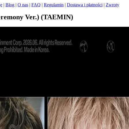
je
|
Blog
|
O nas
|
FAQ
|
Regulamin
|
Dostawa i płatności
|
Zwroty
Ceremony Ver.) (TAEMIN)