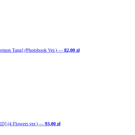
Lemon Tang] (Photobook Ver.)
—
82,00 zł
] (4 Flowers ver.)
—
93,00 zł