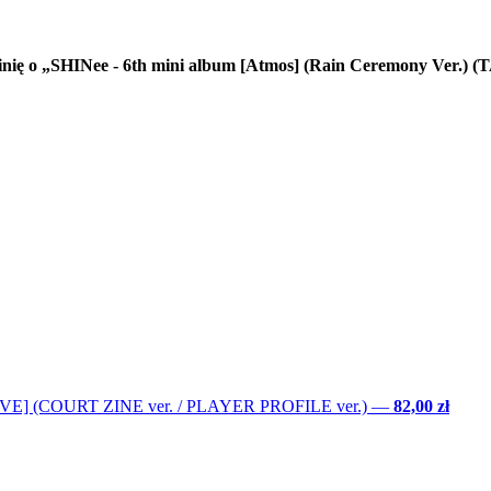
pinię o „SHINee - 6th mini album [Atmos] (Rain Ceremony Ver.) 
LOVE] (COURT ZINE ver. / PLAYER PROFILE ver.)
—
82,00 zł