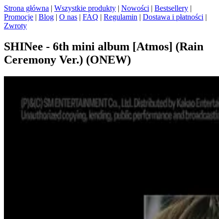
Strona główna
|
Wszystkie produkty
|
Nowości
|
Bestsellery
|
Promocje
|
Blog
|
O nas
|
FAQ
|
Regulamin
|
Dostawa i płatności
|
Zwroty
SHINee - 6th mini album [Atmos] (Rain
Ceremony Ver.) (ONEW)