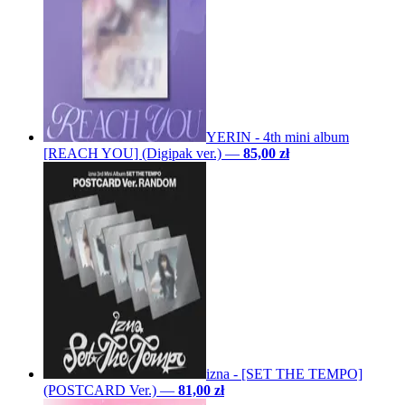
YERIN - 4th mini album
[REACH YOU] (Digipak ver.)
—
85,00 zł
izna - [SET THE TEMPO]
(POSTCARD Ver.)
—
81,00 zł