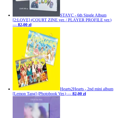
STAYC - 6th Single Album
[2:LOVE] (COURT ZINE ver. / PLAYER PROFILE ver.)
—
82,00 zł
Hearts2Hearts - 2nd mini album
[Lemon Tang] (Photobook Ver.)
—
82,00 zł