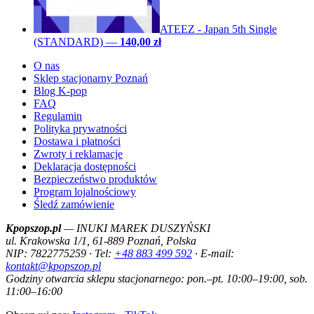
ATEEZ - Japan 5th Single
(STANDARD)
—
140,00 zł
O nas
Sklep stacjonarny Poznań
Blog K-pop
FAQ
Regulamin
Polityka prywatności
Dostawa i płatności
Zwroty i reklamacje
Deklaracja dostępności
Bezpieczeństwo produktów
Program lojalnościowy
Śledź zamówienie
Kpopszop.pl
— INUKI MAREK DUSZYŃSKI
ul. Krakowska 1/1, 61-889 Poznań, Polska
NIP: 7822775259 · Tel:
+48 883 499 592
· E-mail:
kontakt@kpopszop.pl
Godziny otwarcia sklepu stacjonarnego: pon.–pt. 10:00–19:00, sob.
11:00–16:00