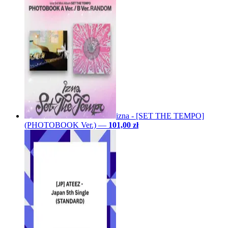
izna - [SET THE TEMPO]
(PHOTOBOOK Ver.)
—
101,00 zł