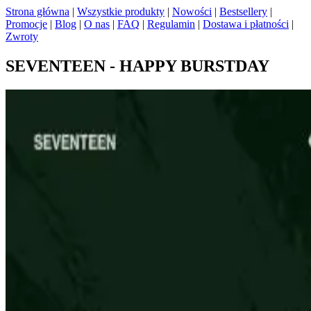
Strona główna
|
Wszystkie produkty
|
Nowości
|
Bestsellery
|
Promocje
|
Blog
|
O nas
|
FAQ
|
Regulamin
|
Dostawa i płatności
|
Zwroty
SEVENTEEN - HAPPY BURSTDAY