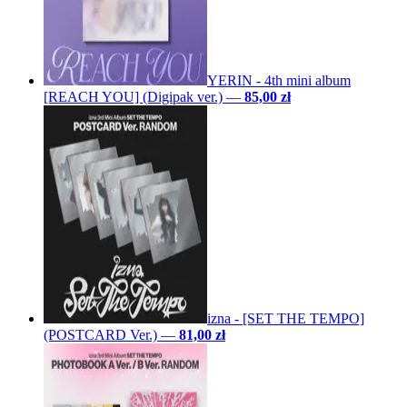
YERIN - 4th mini album
[REACH YOU] (Digipak ver.)
—
85,00 zł
izna - [SET THE TEMPO]
(POSTCARD Ver.)
—
81,00 zł