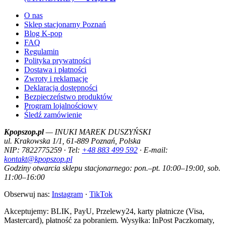
O nas
Sklep stacjonarny Poznań
Blog K-pop
FAQ
Regulamin
Polityka prywatności
Dostawa i płatności
Zwroty i reklamacje
Deklaracja dostępności
Bezpieczeństwo produktów
Program lojalnościowy
Śledź zamówienie
Kpopszop.pl
— INUKI MAREK DUSZYŃSKI
ul. Krakowska 1/1, 61-889 Poznań, Polska
NIP: 7822775259 · Tel:
+48 883 499 592
· E-mail:
kontakt@kpopszop.pl
Godziny otwarcia sklepu stacjonarnego: pon.–pt. 10:00–19:00, sob.
11:00–16:00
Obserwuj nas:
Instagram
·
TikTok
Akceptujemy: BLIK, PayU, Przelewy24, karty płatnicze (Visa,
Mastercard), płatność za pobraniem. Wysyłka: InPost Paczkomaty,