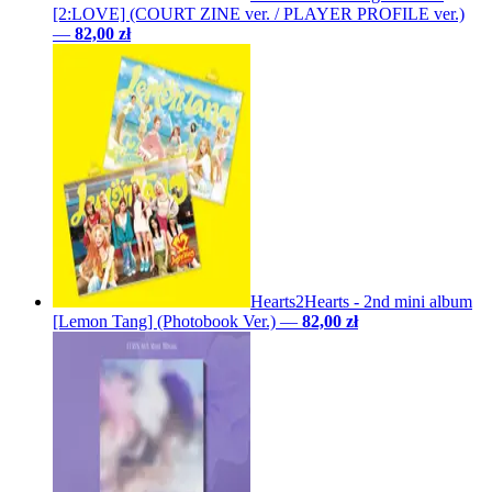
[2:LOVE] (COURT ZINE ver. / PLAYER PROFILE ver.)
—
82,00 zł
Hearts2Hearts - 2nd mini album
[Lemon Tang] (Photobook Ver.)
—
82,00 zł