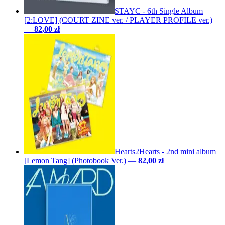
STAYC - 6th Single Album
[2:LOVE] (COURT ZINE ver. / PLAYER PROFILE ver.)
—
82,00 zł
Hearts2Hearts - 2nd mini album
[Lemon Tang] (Photobook Ver.)
—
82,00 zł