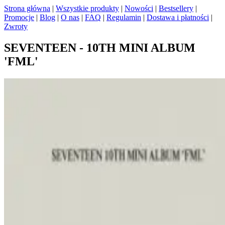
Strona główna
|
Wszystkie produkty
|
Nowości
|
Bestsellery
|
Promocje
|
Blog
|
O nas
|
FAQ
|
Regulamin
|
Dostawa i płatności
|
Zwroty
SEVENTEEN - 10TH MINI ALBUM
'FML'