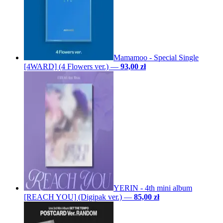
Mamamoo - Special Single
[4WARD] (4 Flowers ver.)
—
93,00 zł
YERIN - 4th mini album
[REACH YOU] (Digipak ver.)
—
85,00 zł