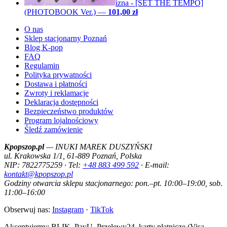
izna - [SET THE TEMPO]
(PHOTOBOOK Ver.)
—
101,00 zł
O nas
Sklep stacjonarny Poznań
Blog K-pop
FAQ
Regulamin
Polityka prywatności
Dostawa i płatności
Zwroty i reklamacje
Deklaracja dostępności
Bezpieczeństwo produktów
Program lojalnościowy
Śledź zamówienie
Kpopszop.pl
— INUKI MAREK DUSZYŃSKI
ul. Krakowska 1/1, 61-889 Poznań, Polska
NIP: 7822775259 · Tel:
+48 883 499 592
· E-mail:
kontakt@kpopszop.pl
Godziny otwarcia sklepu stacjonarnego: pon.–pt. 10:00–19:00, sob.
11:00–16:00
Obserwuj nas:
Instagram
·
TikTok
Akceptujemy: BLIK, PayU, Przelewy24, karty płatnicze (Visa,