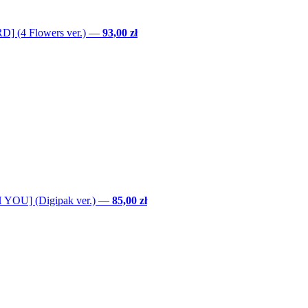
] (4 Flowers ver.)
—
93,00 zł
YOU] (Digipak ver.)
—
85,00 zł