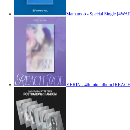
Mamamoo - Special Single [4WARD
YERIN - 4th mini album [REACH 