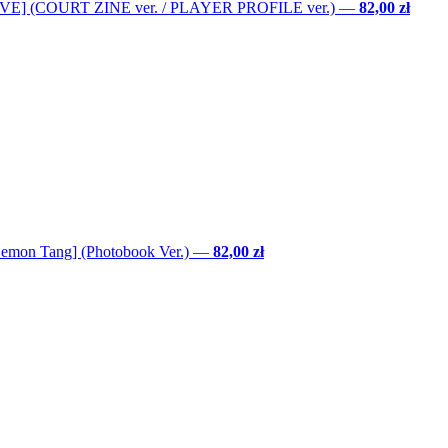
LOVE] (COURT ZINE ver. / PLAYER PROFILE ver.)
—
82,00 zł
Lemon Tang] (Photobook Ver.)
—
82,00 zł