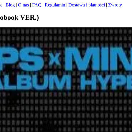
je
|
Blog
|
O nas
|
FAQ
|
Regulamin
|
Dostawa i płatności
|
Zwroty
obook VER.)