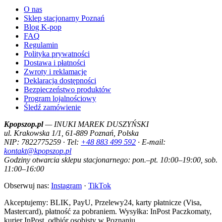
O nas
Sklep stacjonarny Poznań
Blog K-pop
FAQ
Regulamin
Polityka prywatności
Dostawa i płatności
Zwroty i reklamacje
Deklaracja dostępności
Bezpieczeństwo produktów
Program lojalnościowy
Śledź zamówienie
Kpopszop.pl
— INUKI MAREK DUSZYŃSKI
ul. Krakowska 1/1, 61-889 Poznań, Polska
NIP: 7822775259 · Tel:
+48 883 499 592
· E-mail:
kontakt@kpopszop.pl
Godziny otwarcia sklepu stacjonarnego: pon.–pt. 10:00–19:00, sob.
11:00–16:00
Obserwuj nas:
Instagram
·
TikTok
Akceptujemy: BLIK, PayU, Przelewy24, karty płatnicze (Visa,
Mastercard), płatność za pobraniem. Wysyłka: InPost Paczkomaty,
kurier InPost, odbiór osobisty w Poznaniu.