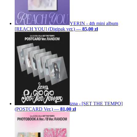
YERIN - 4th mini album
[REACH YOU] (Digipak ver.)
—
85,00 zł
izna - [SET THE TEMPO]
(POSTCARD Ver.)
—
81,00 zł