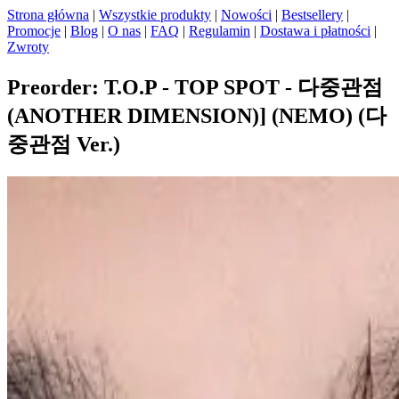
Strona główna
|
Wszystkie produkty
|
Nowości
|
Bestsellery
|
Promocje
|
Blog
|
O nas
|
FAQ
|
Regulamin
|
Dostawa i płatności
|
Zwroty
Preorder: T.O.P - TOP SPOT - 다중관점
(ANOTHER DIMENSION)] (NEMO) (다
중관점 Ver.)