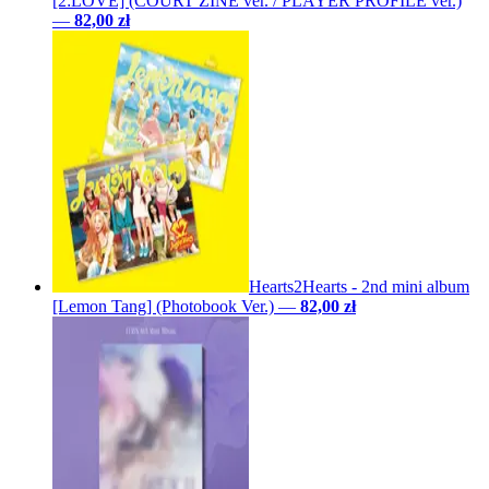
[2:LOVE] (COURT ZINE ver. / PLAYER PROFILE ver.)
—
82,00 zł
Hearts2Hearts - 2nd mini album
[Lemon Tang] (Photobook Ver.)
—
82,00 zł