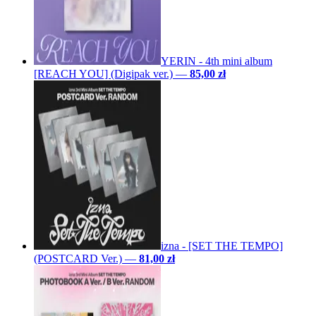
YERIN - 4th mini album
[REACH YOU] (Digipak ver.)
—
85,00 zł
izna - [SET THE TEMPO]
(POSTCARD Ver.)
—
81,00 zł