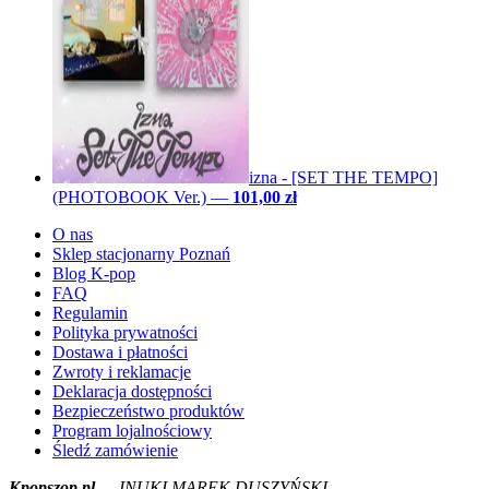
izna - [SET THE TEMPO]
(PHOTOBOOK Ver.)
—
101,00 zł
O nas
Sklep stacjonarny Poznań
Blog K-pop
FAQ
Regulamin
Polityka prywatności
Dostawa i płatności
Zwroty i reklamacje
Deklaracja dostępności
Bezpieczeństwo produktów
Program lojalnościowy
Śledź zamówienie
Kpopszop.pl
— INUKI MAREK DUSZYŃSKI