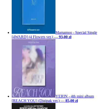
Mamamoo - Special Single
[4WARD] (4 Flowers ver.)
—
93,00 zł
YERIN - 4th mini album
[REACH YOU] (Digipak ver.)
—
85,00 zł