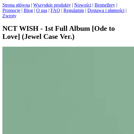
Strona główna
|
Wszystkie produkty
|
Nowości
|
Bestsellery
|
Promocje
|
Blog
|
O nas
|
FAQ
|
Regulamin
|
Dostawa i płatności
|
Zwroty
NCT WISH - 1st Full Album [Ode to
Love] (Jewel Case Ver.)