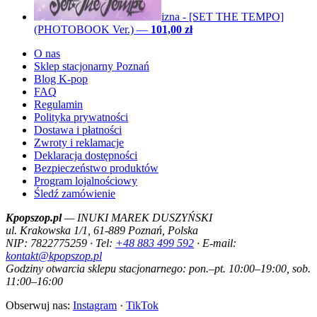
izna - [SET THE TEMPO]
(PHOTOBOOK Ver.)
—
101,00 zł
O nas
Sklep stacjonarny Poznań
Blog K-pop
FAQ
Regulamin
Polityka prywatności
Dostawa i płatności
Zwroty i reklamacje
Deklaracja dostępności
Bezpieczeństwo produktów
Program lojalnościowy
Śledź zamówienie
Kpopszop.pl
— INUKI MAREK DUSZYŃSKI
ul. Krakowska 1/1, 61-889 Poznań, Polska
NIP: 7822775259 · Tel:
+48 883 499 592
· E-mail:
kontakt@kpopszop.pl
Godziny otwarcia sklepu stacjonarnego: pon.–pt. 10:00–19:00, sob.
11:00–16:00
Obserwuj nas:
Instagram
·
TikTok