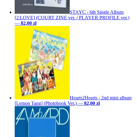
STAYC - 6th Single Album
[2:LOVE] (COURT ZINE ver. / PLAYER PROFILE ver.)
—
82,00 zł
Hearts2Hearts - 2nd mini album
[Lemon Tang] (Photobook Ver.)
—
82,00 zł