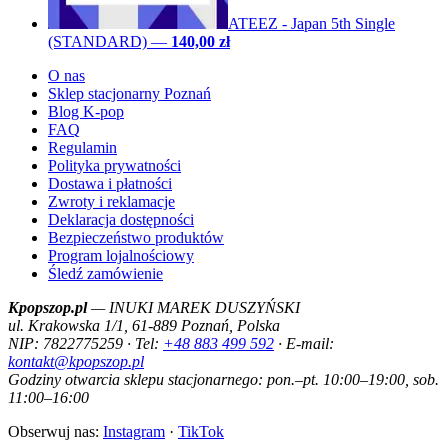
ATEEZ - Japan 5th Single
(STANDARD)
—
140,00 zł
O nas
Sklep stacjonarny Poznań
Blog K-pop
FAQ
Regulamin
Polityka prywatności
Dostawa i płatności
Zwroty i reklamacje
Deklaracja dostępności
Bezpieczeństwo produktów
Program lojalnościowy
Śledź zamówienie
Kpopszop.pl
— INUKI MAREK DUSZYŃSKI
ul. Krakowska 1/1, 61-889 Poznań, Polska
NIP: 7822775259 · Tel:
+48 883 499 592
· E-mail:
kontakt@kpopszop.pl
Godziny otwarcia sklepu stacjonarnego: pon.–pt. 10:00–19:00, sob.
11:00–16:00
Obserwuj nas:
Instagram
·
TikTok