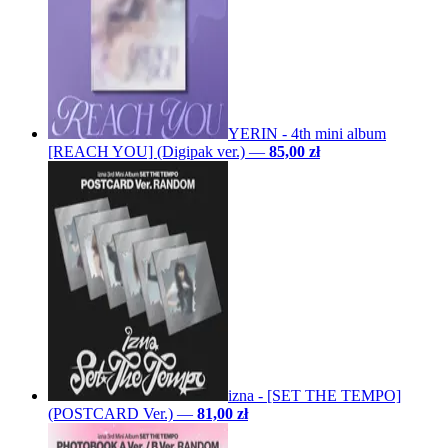
YERIN - 4th mini album
[REACH YOU] (Digipak ver.)
—
85,00 zł
izna - [SET THE TEMPO]
(POSTCARD Ver.)
—
81,00 zł