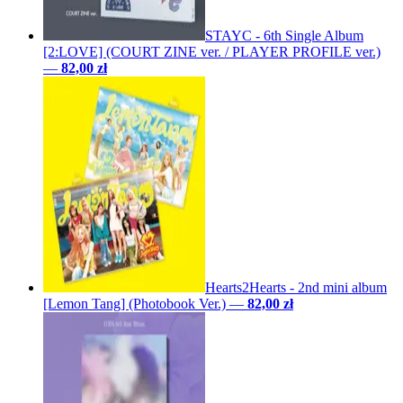
STAYC - 6th Single Album
[2:LOVE] (COURT ZINE ver. / PLAYER PROFILE ver.)
—
82,00 zł
Hearts2Hearts - 2nd mini album
[Lemon Tang] (Photobook Ver.)
—
82,00 zł