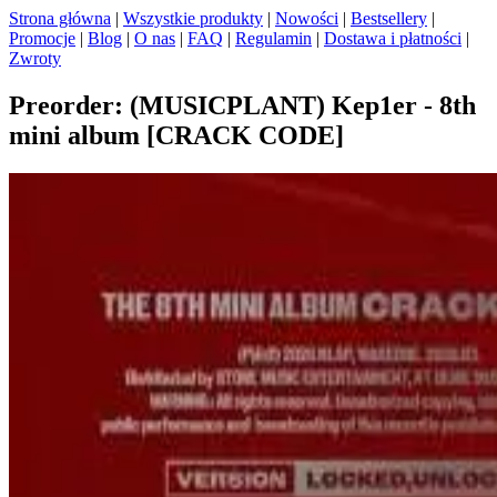
Strona główna
|
Wszystkie produkty
|
Nowości
|
Bestsellery
|
Promocje
|
Blog
|
O nas
|
FAQ
|
Regulamin
|
Dostawa i płatności
|
Zwroty
Preorder: (MUSICPLANT) Kep1er - 8th
mini album [CRACK CODE]