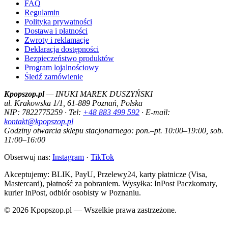
FAQ
Regulamin
Polityka prywatności
Dostawa i płatności
Zwroty i reklamacje
Deklaracja dostępności
Bezpieczeństwo produktów
Program lojalnościowy
Śledź zamówienie
Kpopszop.pl
— INUKI MAREK DUSZYŃSKI
ul. Krakowska 1/1, 61-889 Poznań, Polska
NIP: 7822775259 · Tel:
+48 883 499 592
· E-mail:
kontakt@kpopszop.pl
Godziny otwarcia sklepu stacjonarnego: pon.–pt. 10:00–19:00, sob.
11:00–16:00
Obserwuj nas:
Instagram
·
TikTok
Akceptujemy: BLIK, PayU, Przelewy24, karty płatnicze (Visa,
Mastercard), płatność za pobraniem. Wysyłka: InPost Paczkomaty,
kurier InPost, odbiór osobisty w Poznaniu.
© 2026 Kpopszop.pl — Wszelkie prawa zastrzeżone.