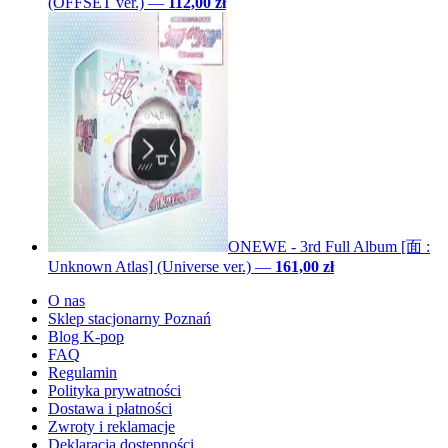
(OFFSET ver.)
—
112,00 zł
ONEWE - 3rd Full Album [面 :
Unknown Atlas] (Universe ver.)
—
161,00 zł
O nas
Sklep stacjonarny Poznań
Blog K-pop
FAQ
Regulamin
Polityka prywatności
Dostawa i płatności
Zwroty i reklamacje
Deklaracja dostępności