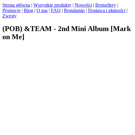
Strona główna
|
Wszystkie produkty
|
Nowości
|
Bestsellery
|
Promocje
|
Blog
|
O nas
|
FAQ
|
Regulamin
|
Dostawa i płatności
|
Zwroty
(POB) &TEAM - 2nd Mini Album [Mark
on Me]