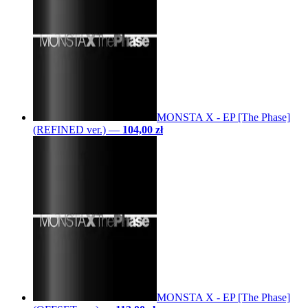
MONSTA X - EP [The Phase]
(REFINED ver.)
—
104,00 zł
MONSTA X - EP [The Phase]