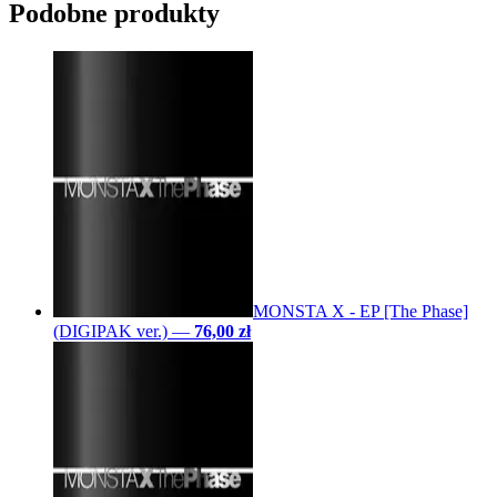
Podobne produkty
MONSTA X - EP [The Phase]
(DIGIPAK ver.)
—
76,00 zł