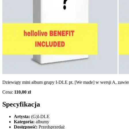
Dziewiąty mini album grupy I-DLE pt. [We made] w wersji A, zawier
Cena:
110,00 zł
Specyfikacja
Artysta:
(G)I-DLE
Kategoria:
albumy
Dostępność:
Przedsprzedaż