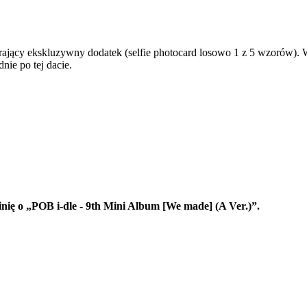
rający ekskluzywny dodatek (selfie photocard losowo 1 z 5 wzorów).
nie po tej dacie.
inię o „POB i-dle - 9th Mini Album [We made] (A Ver.)”.