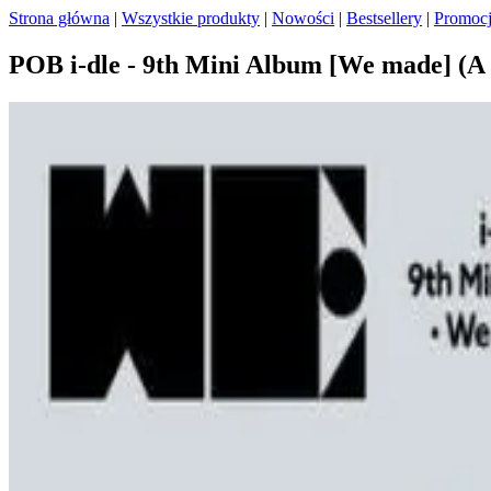
Strona główna
|
Wszystkie produkty
|
Nowości
|
Bestsellery
|
Promoc
POB i-dle - 9th Mini Album [We made] (A 