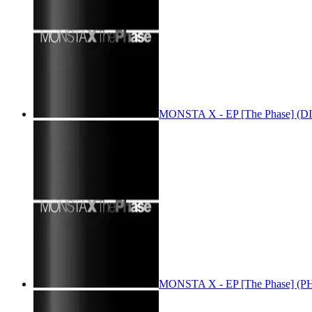
MONSTA X - EP [The Phase] (DI
MONSTA X - EP [The Phase] (PH