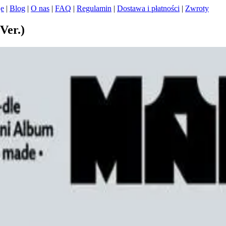
je
|
Blog
|
O nas
|
FAQ
|
Regulamin
|
Dostawa i płatności
|
Zwroty
Ver.)