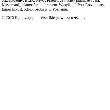
Akceptujemy: BLIK, PayU, Przelewy24, karty płatnicze (Visa,
Mastercard), płatność za pobraniem. Wysyłka: InPost Paczkomaty,
kurier InPost, odbiór osobisty w Poznaniu.
© 2026 Kpopszop.pl — Wszelkie prawa zastrzeżone.