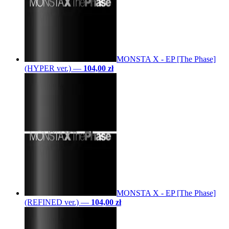
MONSTA X - EP [The Phase]
(HYPER ver.)
—
104,00 zł
MONSTA X - EP [The Phase]
(REFINED ver.)
—
104,00 zł