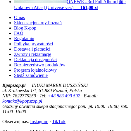
ONEWE - 3rd Full Album [面 :
Unknown Atlas] (Universe ver.)
—
161,00 zł
O nas
Sklep stacjonarny Poznań
Blog K-pop
FAQ
Regulamin
Polityka prywatności
Dostawa i płatności
Zwroty i reklamacje
Deklaracja dostępności
Bezpieczeństwo produktów
Program lojalnościowy
Śledź zamówienie
Kpopszop.pl
— INUKI MAREK DUSZYŃSKI
ul. Krakowska 1/1, 61-889 Poznań, Polska
NIP: 7822775259 · Tel:
+48 883 499 592
· E-mail:
kontakt@kpopszop.pl
Godziny otwarcia sklepu stacjonarnego: pon.–pt. 10:00–19:00, sob.
11:00–16:00
Obserwuj nas:
Instagram
·
TikTok