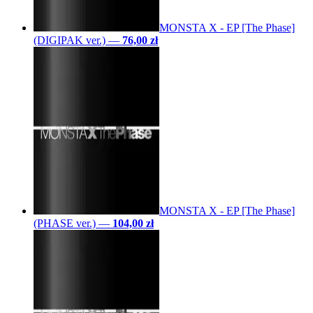
MONSTA X - EP [The Phase]
(DIGIPAK ver.)
—
76,00 zł
MONSTA X - EP [The Phase]
(PHASE ver.)
—
104,00 zł