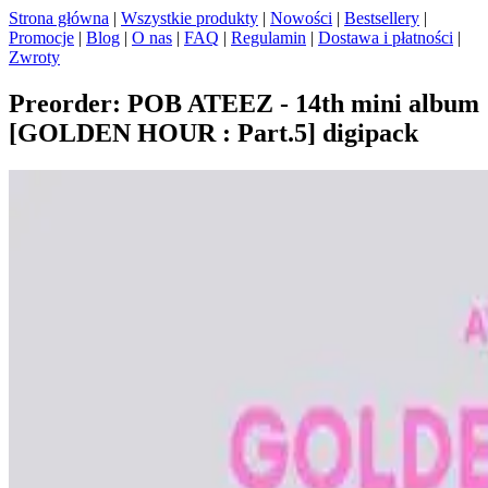
Strona główna
|
Wszystkie produkty
|
Nowości
|
Bestsellery
|
Promocje
|
Blog
|
O nas
|
FAQ
|
Regulamin
|
Dostawa i płatności
|
Zwroty
Preorder: POB ATEEZ - 14th mini album
[GOLDEN HOUR : Part.5] digipack