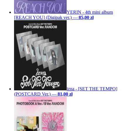
YERIN - 4th mini album
[REACH YOU] (Digipak ver.)
—
85,00 zł
izna - [SET THE TEMPO]
(POSTCARD Ver.)
—
81,00 zł