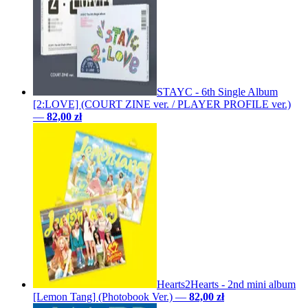
STAYC - 6th Single Album
[2:LOVE] (COURT ZINE ver. / PLAYER PROFILE ver.)
—
82,00 zł
Hearts2Hearts - 2nd mini album
[Lemon Tang] (Photobook Ver.)
—
82,00 zł