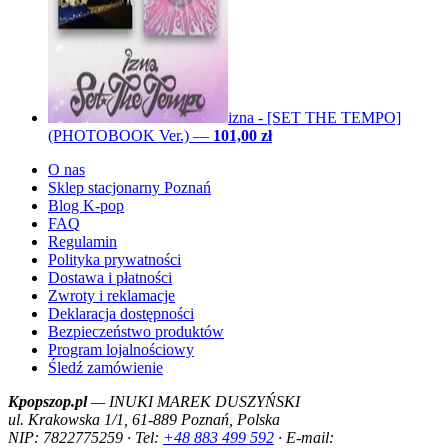
izna - [SET THE TEMPO]
(PHOTOBOOK Ver.)
—
101,00 zł
O nas
Sklep stacjonarny Poznań
Blog K-pop
FAQ
Regulamin
Polityka prywatności
Dostawa i płatności
Zwroty i reklamacje
Deklaracja dostępności
Bezpieczeństwo produktów
Program lojalnościowy
Śledź zamówienie
Kpopszop.pl
— INUKI MAREK DUSZYŃSKI
ul. Krakowska 1/1, 61-889 Poznań, Polska
NIP: 7822775259 · Tel:
+48 883 499 592
· E-mail: