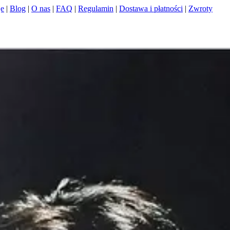
je
|
Blog
|
O nas
|
FAQ
|
Regulamin
|
Dostawa i płatności
|
Zwroty