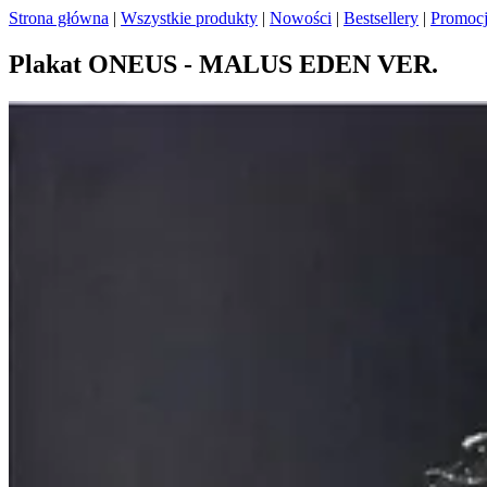
Strona główna
|
Wszystkie produkty
|
Nowości
|
Bestsellery
|
Promoc
Plakat ONEUS - MALUS EDEN VER.