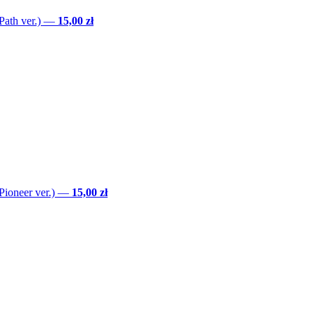
ath ver.)
—
15,00 zł
Pioneer ver.)
—
15,00 zł