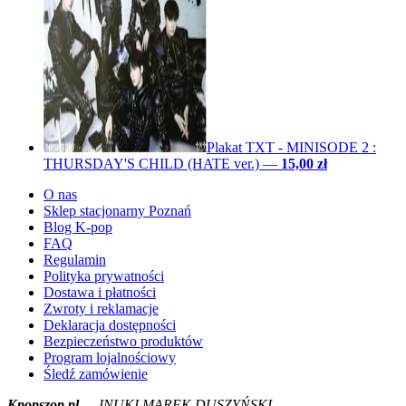
Plakat TXT - MINISODE 2 :
THURSDAY'S CHILD (HATE ver.)
—
15,00 zł
O nas
Sklep stacjonarny Poznań
Blog K-pop
FAQ
Regulamin
Polityka prywatności
Dostawa i płatności
Zwroty i reklamacje
Deklaracja dostępności
Bezpieczeństwo produktów
Program lojalnościowy
Śledź zamówienie
Kpopszop.pl
— INUKI MAREK DUSZYŃSKI