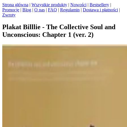
Strona główna
|
Wszystkie produkty
|
Nowości
|
Bestsellery
|
Promocje
|
Blog
|
O nas
|
FAQ
|
Regulamin
|
Dostawa i płatności
|
Zwroty
Plakat Billlie - The Collective Soul and
Unconscious: Chapter 1 (ver. 2)