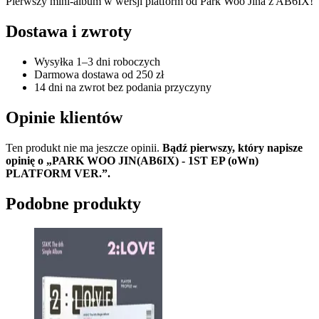
Pierwszy mini-album w wersji platform od Park Woo Jina z AB6IX!
Dostawa i zwroty
Wysyłka 1–3 dni roboczych
Darmowa dostawa od 250 zł
14 dni na zwrot bez podania przyczyny
Opinie klientów
Ten produkt nie ma jeszcze opinii.
Bądź pierwszy, który napisze
opinię o „PARK WOO JIN(AB6IX) - 1ST EP (oWn)
PLATFORM VER.”.
Podobne produkty