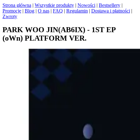
Strona główna
|
Wszystkie produkty
|
Nowości
|
Bestsellery
|
Promocje
|
Blog
|
O nas
|
FAQ
|
Regulamin
|
Dostawa i płatności
|
Zwroty
PARK WOO JIN(AB6IX) - 1ST EP
(oWn) PLATFORM VER.