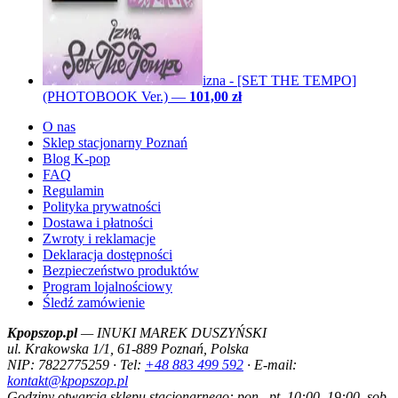
izna - [SET THE TEMPO]
(PHOTOBOOK Ver.)
—
101,00 zł
O nas
Sklep stacjonarny Poznań
Blog K-pop
FAQ
Regulamin
Polityka prywatności
Dostawa i płatności
Zwroty i reklamacje
Deklaracja dostępności
Bezpieczeństwo produktów
Program lojalnościowy
Śledź zamówienie
Kpopszop.pl
— INUKI MAREK DUSZYŃSKI
ul. Krakowska 1/1, 61-889 Poznań, Polska
NIP: 7822775259 · Tel:
+48 883 499 592
· E-mail:
kontakt@kpopszop.pl
Godziny otwarcia sklepu stacjonarnego: pon.–pt. 10:00–19:00, sob.