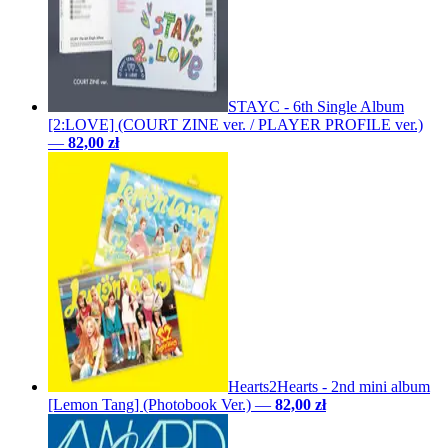
STAYC - 6th Single Album
[2:LOVE] (COURT ZINE ver. / PLAYER PROFILE ver.)
—
82,00 zł
Hearts2Hearts - 2nd mini album
[Lemon Tang] (Photobook Ver.)
—
82,00 zł