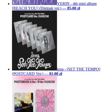
YERIN - 4th mini album
[REACH YOU] (Digipak ver.)
—
85,00 zł
izna - [SET THE TEMPO]
(POSTCARD Ver.)
—
81,00 zł