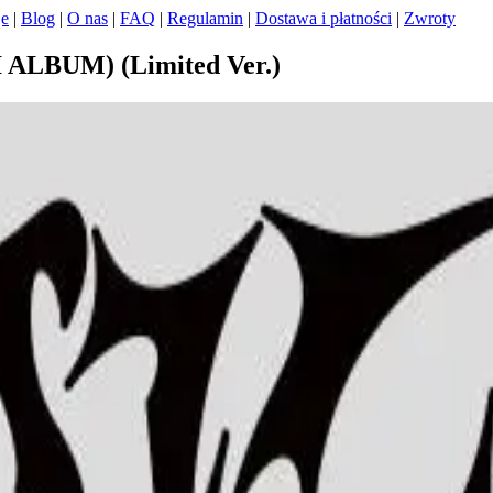
je
|
Blog
|
O nas
|
FAQ
|
Regulamin
|
Dostawa i płatności
|
Zwroty
ALBUM) (Limited Ver.)