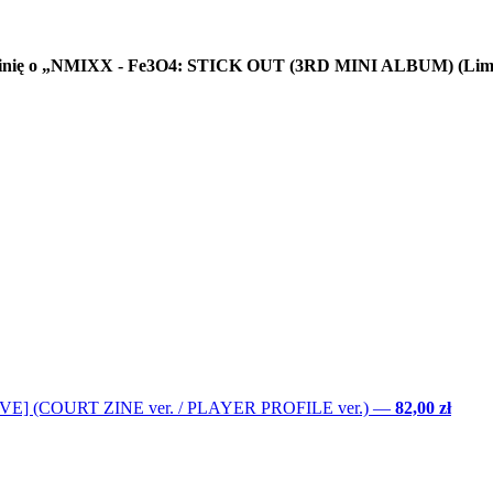
 opinię o „NMIXX - Fe3O4: STICK OUT (3RD MINI ALBUM) (Limit
LOVE] (COURT ZINE ver. / PLAYER PROFILE ver.)
—
82,00 zł