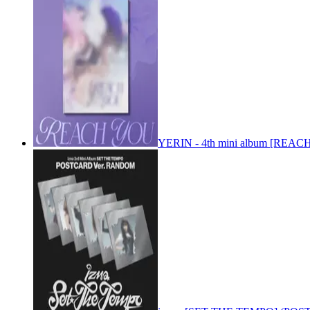
YERIN - 4th mini album [REACH 