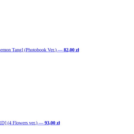
Lemon Tang] (Photobook Ver.)
—
82,00 zł
] (4 Flowers ver.)
—
93,00 zł