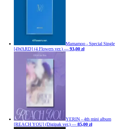
Mamamoo - Special Single
[4WARD] (4 Flowers ver.)
—
93,00 zł
YERIN - 4th mini album
[REACH YOU] (Digipak ver.)
—
85,00 zł