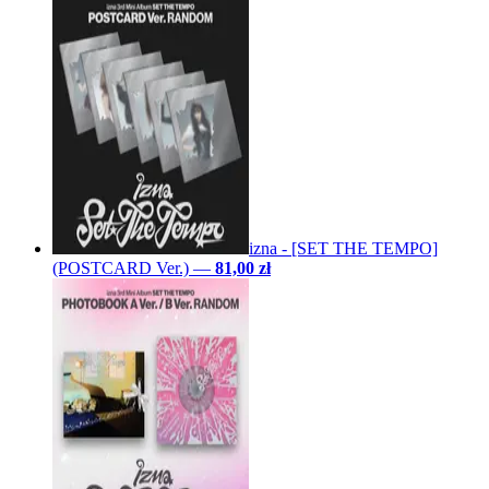
izna - [SET THE TEMPO]
(POSTCARD Ver.)
—
81,00 zł