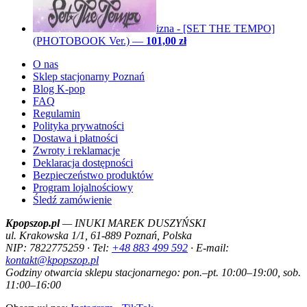
izna - [SET THE TEMPO]
(PHOTOBOOK Ver.)
—
101,00 zł
O nas
Sklep stacjonarny Poznań
Blog K-pop
FAQ
Regulamin
Polityka prywatności
Dostawa i płatności
Zwroty i reklamacje
Deklaracja dostępności
Bezpieczeństwo produktów
Program lojalnościowy
Śledź zamówienie
Kpopszop.pl
— INUKI MAREK DUSZYŃSKI
ul. Krakowska 1/1, 61-889 Poznań, Polska
NIP: 7822775259 · Tel:
+48 883 499 592
· E-mail:
kontakt@kpopszop.pl
Godziny otwarcia sklepu stacjonarnego: pon.–pt. 10:00–19:00, sob.
11:00–16:00