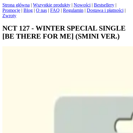
Strona główna
|
Wszystkie produkty
|
Nowości
|
Bestsellery
|
Promocje
|
Blog
|
O nas
|
FAQ
|
Regulamin
|
Dostawa i płatności
|
Zwroty
NCT 127 - WINTER SPECIAL SINGLE
[BE THERE FOR ME] (SMINI VER.)