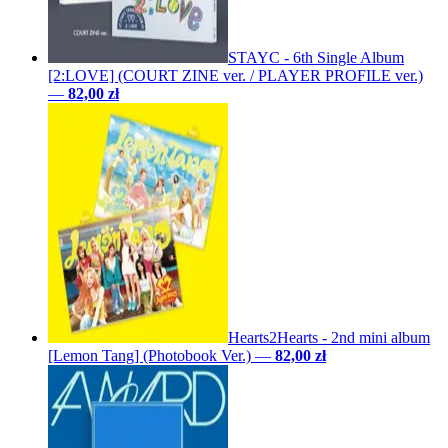
STAYC - 6th Single Album
[2:LOVE] (COURT ZINE ver. / PLAYER PROFILE ver.)
—
82,00 zł
Hearts2Hearts - 2nd mini album
[Lemon Tang] (Photobook Ver.)
—
82,00 zł