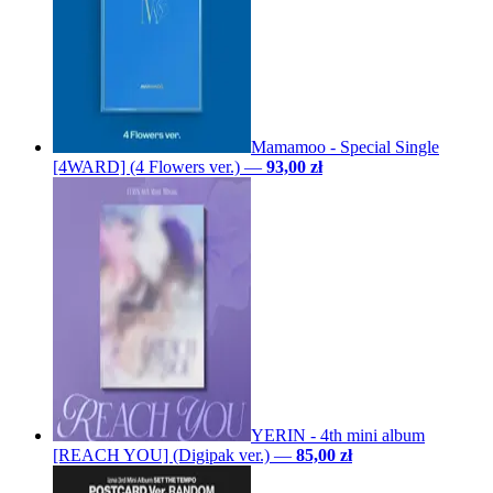
Mamamoo - Special Single
[4WARD] (4 Flowers ver.)
—
93,00 zł
YERIN - 4th mini album
[REACH YOU] (Digipak ver.)
—
85,00 zł