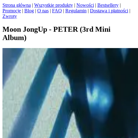
Strona główna
|
Wszystkie produkty
|
Nowości
|
Bestsellery
|
Promocje
|
Blog
|
O nas
|
FAQ
|
Regulamin
|
Dostawa i płatności
|
Zwroty
Moon JongUp - PETER (3rd Mini
Album)