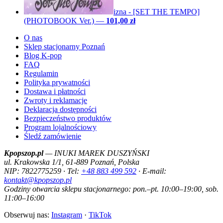
izna - [SET THE TEMPO]
(PHOTOBOOK Ver.)
—
101,00 zł
O nas
Sklep stacjonarny Poznań
Blog K-pop
FAQ
Regulamin
Polityka prywatności
Dostawa i płatności
Zwroty i reklamacje
Deklaracja dostępności
Bezpieczeństwo produktów
Program lojalnościowy
Śledź zamówienie
Kpopszop.pl
— INUKI MAREK DUSZYŃSKI
ul. Krakowska 1/1, 61-889 Poznań, Polska
NIP: 7822775259 · Tel:
+48 883 499 592
· E-mail:
kontakt@kpopszop.pl
Godziny otwarcia sklepu stacjonarnego: pon.–pt. 10:00–19:00, sob.
11:00–16:00
Obserwuj nas:
Instagram
·
TikTok