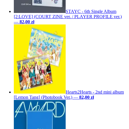
STAYC - 6th Single Album
[2:LOVE] (COURT ZINE ver. / PLAYER PROFILE ver.)
—
82,00 zł
Hearts2Hearts - 2nd mini album
[Lemon Tang] (Photobook Ver.)
—
82,00 zł