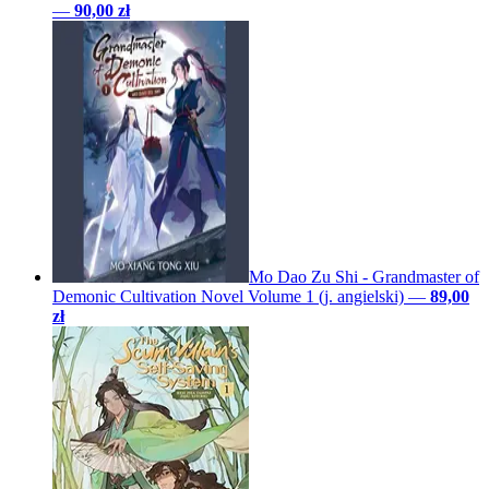
—
90,00 zł
Mo Dao Zu Shi - Grandmaster of
Demonic Cultivation Novel Volume 1 (j. angielski)
—
89,00
zł