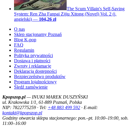
The Scum Villain's Self-Saving
System: Ren Zha Fanpai Zijiu Xitong (Novel) Vol. 2 (j.
angielski)
—
104,26 zł
O nas
Sklep stacjonarny Poznań
Blog K-pop
FAQ
Regulamin
Polityka prywatności
Dostawa i płatności
Zwroty i reklamacje
Deklaracja dostępności
Bezpieczeństwo produktów
Program lojalnościowy
Śledź zamówienie
Kpopszop.pl
— INUKI MAREK DUSZYŃSKI
ul. Krakowska 1/1, 61-889 Poznań, Polska
NIP: 7822775259 · Tel:
+48 883 499 592
· E-mail:
kontakt@kpopszop.pl
Godziny otwarcia sklepu stacjonarnego: pon.–pt. 10:00–19:00, sob.
11:00–16:00