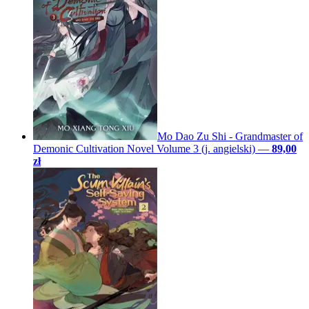
Mo Dao Zu Shi - Grandmaster of
Demonic Cultivation Novel Volume 3 (j. angielski)
—
89,00
zł