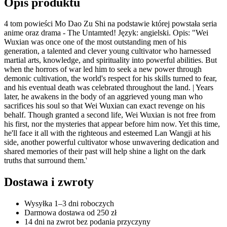
Opis produktu
4 tom powieści Mo Dao Zu Shi na podstawie której powstała seria
anime oraz drama - The Untamted! Język: angielski. Opis: "Wei
Wuxian was once one of the most outstanding men of his
generation, a talented and clever young cultivator who harnessed
martial arts, knowledge, and spirituality into powerful abilities. But
when the horrors of war led him to seek a new power through
demonic cultivation, the world's respect for his skills turned to fear,
and his eventual death was celebrated throughout the land. | Years
later, he awakens in the body of an aggrieved young man who
sacrifices his soul so that Wei Wuxian can exact revenge on his
behalf. Though granted a second life, Wei Wuxian is not free from
his first, nor the mysteries that appear before him now. Yet this time,
he'll face it all with the righteous and esteemed Lan Wangji at his
side, another powerful cultivator whose unwavering dedication and
shared memories of their past will help shine a light on the dark
truths that surround them.'
Dostawa i zwroty
Wysyłka 1–3 dni roboczych
Darmowa dostawa od 250 zł
14 dni na zwrot bez podania przyczyny