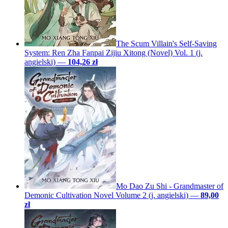
The Scum Villain's Self-Saving
System: Ren Zha Fanpai Zijiu Xitong (Novel) Vol. 1 (j.
angielski)
—
104,26 zł
Mo Dao Zu Shi - Grandmaster of
Demonic Cultivation Novel Volume 2 (j. angielski)
—
89,00
zł