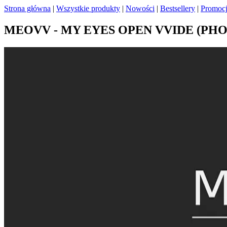
Strona główna
|
Wszystkie produkty
|
Nowości
|
Bestsellery
|
Promoc
MEOVV - MY EYES OPEN VVIDE (PHO