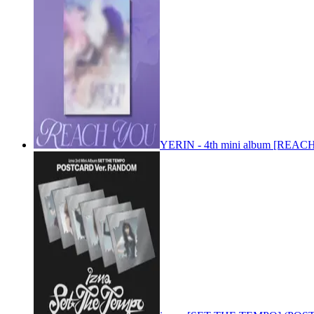
YERIN - 4th mini album [REACH 