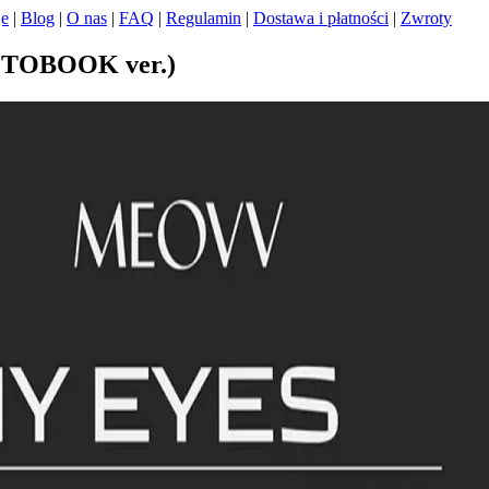
je
|
Blog
|
O nas
|
FAQ
|
Regulamin
|
Dostawa i płatności
|
Zwroty
TOBOOK ver.)