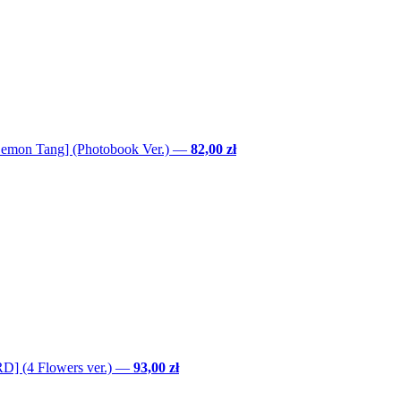
Lemon Tang] (Photobook Ver.)
—
82,00 zł
] (4 Flowers ver.)
—
93,00 zł