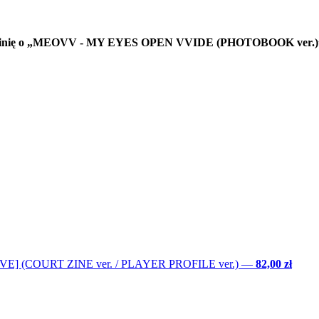
e opinię o „MEOVV - MY EYES OPEN VVIDE (PHOTOBOOK ver.)
LOVE] (COURT ZINE ver. / PLAYER PROFILE ver.)
—
82,00 zł