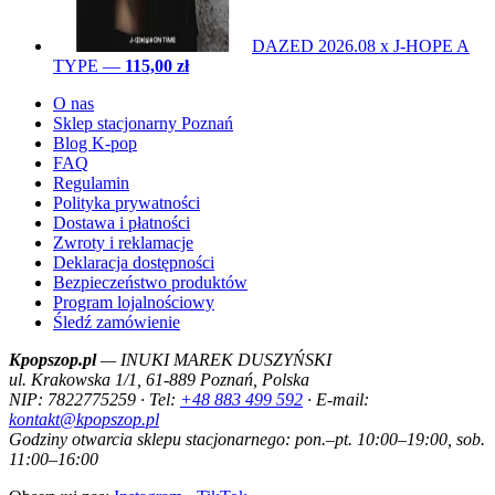
DAZED 2026.08 x J-HOPE A
TYPE
—
115,00 zł
O nas
Sklep stacjonarny Poznań
Blog K-pop
FAQ
Regulamin
Polityka prywatności
Dostawa i płatności
Zwroty i reklamacje
Deklaracja dostępności
Bezpieczeństwo produktów
Program lojalnościowy
Śledź zamówienie
Kpopszop.pl
— INUKI MAREK DUSZYŃSKI
ul. Krakowska 1/1, 61-889 Poznań, Polska
NIP: 7822775259 · Tel:
+48 883 499 592
· E-mail:
kontakt@kpopszop.pl
Godziny otwarcia sklepu stacjonarnego: pon.–pt. 10:00–19:00, sob.
11:00–16:00