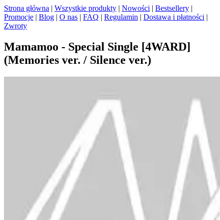
Strona główna
|
Wszystkie produkty
|
Nowości
|
Bestsellery
|
Promocje
|
Blog
|
O nas
|
FAQ
|
Regulamin
|
Dostawa i płatności
|
Zwroty
Mamamoo - Special Single [4WARD]
(Memories ver. / Silence ver.)