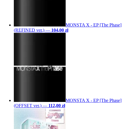
MONSTA X - EP [The Phase]
(REFINED ver.)
—
104,00 zł
MONSTA X - EP [The Phase]
(OFFSET ver.)
—
112,00 zł