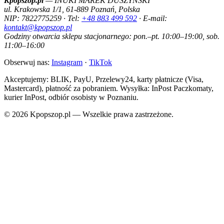
Kpopszop.pl
— INUKI MAREK DUSZYŃSKI
ul. Krakowska 1/1, 61-889 Poznań, Polska
NIP: 7822775259 · Tel:
+48 883 499 592
· E-mail:
kontakt@kpopszop.pl
Godziny otwarcia sklepu stacjonarnego: pon.–pt. 10:00–19:00, sob.
11:00–16:00
Obserwuj nas:
Instagram
·
TikTok
Akceptujemy: BLIK, PayU, Przelewy24, karty płatnicze (Visa,
Mastercard), płatność za pobraniem. Wysyłka: InPost Paczkomaty,
kurier InPost, odbiór osobisty w Poznaniu.
© 2026 Kpopszop.pl — Wszelkie prawa zastrzeżone.