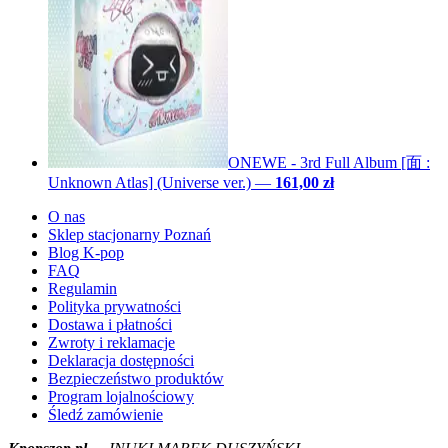
ONEWE - 3rd Full Album [面 :
Unknown Atlas] (Universe ver.)
—
161,00 zł
O nas
Sklep stacjonarny Poznań
Blog K-pop
FAQ
Regulamin
Polityka prywatności
Dostawa i płatności
Zwroty i reklamacje
Deklaracja dostępności
Bezpieczeństwo produktów
Program lojalnościowy
Śledź zamówienie