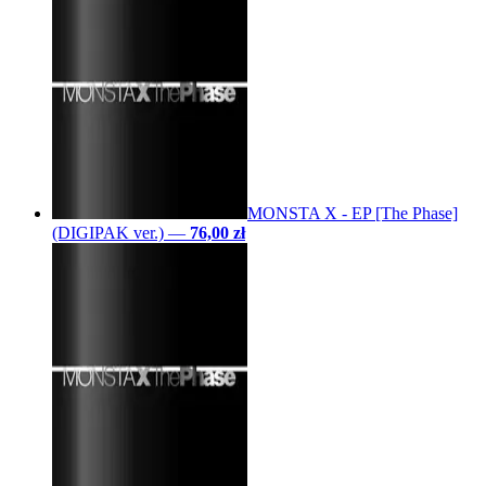
MONSTA X - EP [The Phase]
(DIGIPAK ver.)
—
76,00 zł