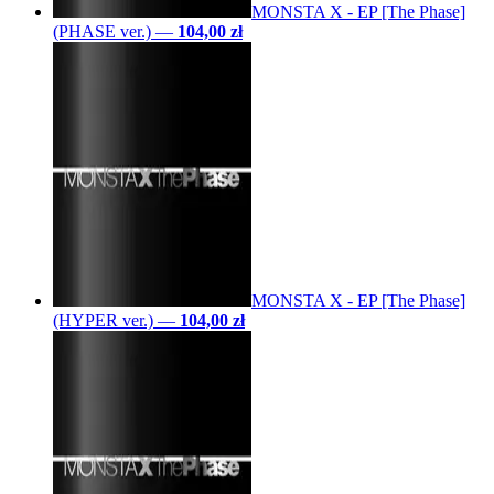
MONSTA X - EP [The Phase]
(PHASE ver.)
—
104,00 zł
MONSTA X - EP [The Phase]
(HYPER ver.)
—
104,00 zł