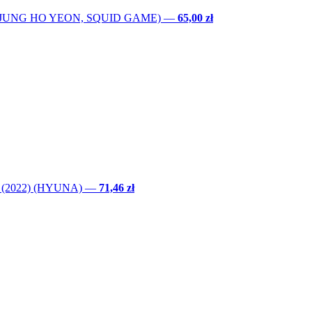
) (JUNG HO YEON, SQUID GAME)
—
65,00 zł
(2022) (HYUNA)
—
71,46 zł