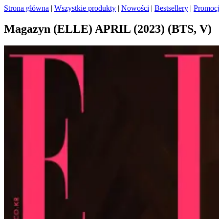
Strona główna
|
Wszystkie produkty
|
Nowości
|
Bestsellery
|
Promoc
Magazyn (ELLE) APRIL (2023) (BTS, V)