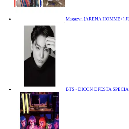
Magazyn [ARENA HOMME+] JUN
BTS - DICON DFESTA SPEC