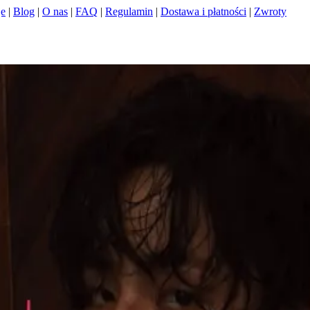
je
|
Blog
|
O nas
|
FAQ
|
Regulamin
|
Dostawa i płatności
|
Zwroty