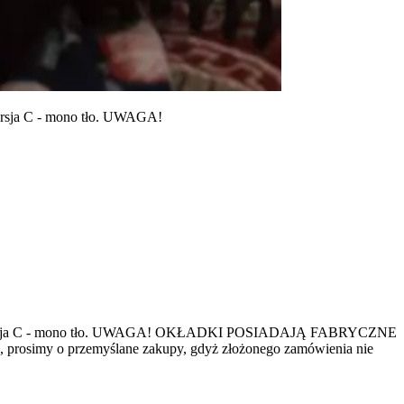
ersja C - mono tło. UWAGA!
e tłoWersja C - mono tło. UWAGA! OKŁADKI POSIADAJĄ FABRYCZNE
simy o przemyślane zakupy, gdyż złożonego zamówienia nie