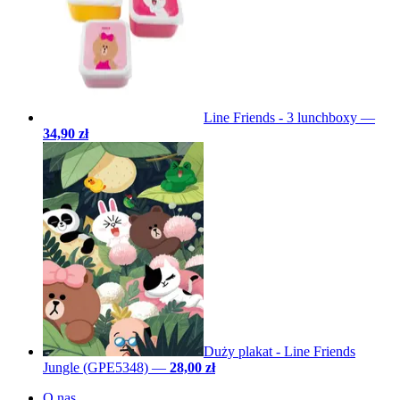
Line Friends - 3 lunchboxy
—
34,90 zł
Duży plakat - Line Friends
Jungle (GPE5348)
—
28,00 zł
O nas