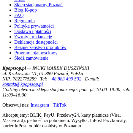
Sklep stacjonarny Poznań
Blog K-pop
FAQ
Regulamin
Polityka prywatności
Dostawa i płatności
Zwroty i reklamacje
Deklaracja dostępności
Bezpieczeństwo produktów
Program lojalnościowy
Śledź zamówienie
Kpopszop.pl
— INUKI MAREK DUSZYŃSKI
ul. Krakowska 1/1, 61-889 Poznań, Polska
NIP: 7822775259 · Tel:
+48 883 499 592
· E-mail:
kontakt@kpopszop.pl
Godziny otwarcia sklepu stacjonarnego: pon.–pt. 10:00–19:00, sob.
11:00–16:00
Obserwuj nas:
Instagram
·
TikTok
Akceptujemy: BLIK, PayU, Przelewy24, karty płatnicze (Visa,
Mastercard), płatność za pobraniem. Wysyłka: InPost Paczkomaty,
kurier InPost, odbiór osobisty w Poznaniu.