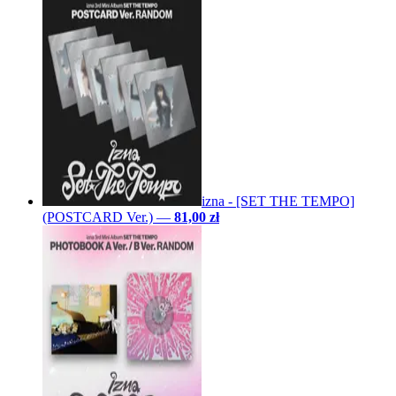
izna - [SET THE TEMPO]
(POSTCARD Ver.)
—
81,00 zł