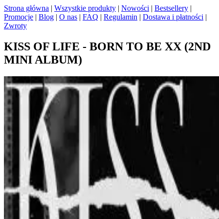
Strona główna
|
Wszystkie produkty
|
Nowości
|
Bestsellery
|
Promocje
|
Blog
|
O nas
|
FAQ
|
Regulamin
|
Dostawa i płatności
|
Zwroty
KISS OF LIFE - BORN TO BE XX (2ND
MINI ALBUM)