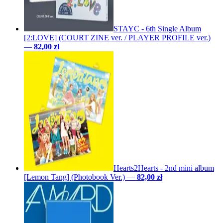
STAYC - 6th Single Album
[2:LOVE] (COURT ZINE ver. / PLAYER PROFILE ver.)
—
82,00 zł
Hearts2Hearts - 2nd mini album
[Lemon Tang] (Photobook Ver.)
—
82,00 zł