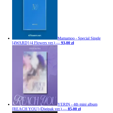
Mamamoo - Special Single
[4WARD] (4 Flowers ver.)
—
93,00 zł
YERIN - 4th mini album
[REACH YOU] (Digipak ver.)
—
85,00 zł