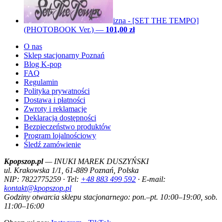
izna - [SET THE TEMPO]
(PHOTOBOOK Ver.)
—
101,00 zł
O nas
Sklep stacjonarny Poznań
Blog K-pop
FAQ
Regulamin
Polityka prywatności
Dostawa i płatności
Zwroty i reklamacje
Deklaracja dostępności
Bezpieczeństwo produktów
Program lojalnościowy
Śledź zamówienie
Kpopszop.pl
— INUKI MAREK DUSZYŃSKI
ul. Krakowska 1/1, 61-889 Poznań, Polska
NIP: 7822775259 · Tel:
+48 883 499 592
· E-mail:
kontakt@kpopszop.pl
Godziny otwarcia sklepu stacjonarnego: pon.–pt. 10:00–19:00, sob.
11:00–16:00