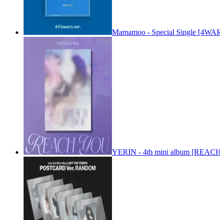
Mamamoo - Special Single [4WARD
YERIN - 4th mini album [REACH 