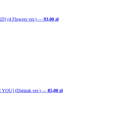
] (4 Flowers ver.)
—
93,00 zł
YOU] (Digipak ver.)
—
85,00 zł