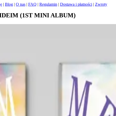
je
|
Blog
|
O nas
|
FAQ
|
Regulamin
|
Dostawa i płatności
|
Zwroty
IDEIM (1ST MINI ALBUM)