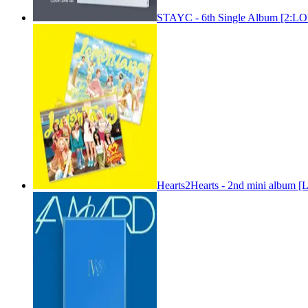
STAYC - 6th Single Album [2:
Hearts2Hearts - 2nd mini album [