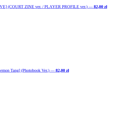
LOVE] (COURT ZINE ver. / PLAYER PROFILE ver.)
—
82,00 zł
Lemon Tang] (Photobook Ver.)
—
82,00 zł