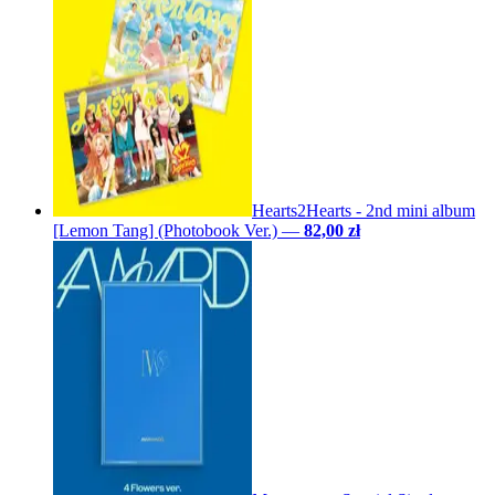
Hearts2Hearts - 2nd mini album
[Lemon Tang] (Photobook Ver.)
—
82,00 zł