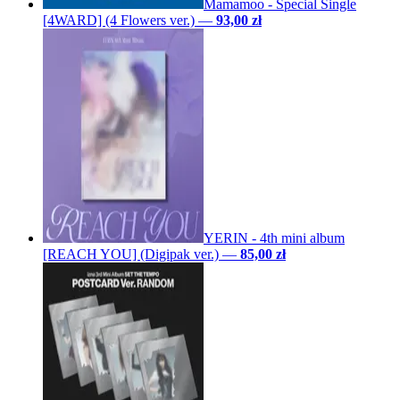
Mamamoo - Special Single
[4WARD] (4 Flowers ver.)
—
93,00 zł
YERIN - 4th mini album
[REACH YOU] (Digipak ver.)
—
85,00 zł