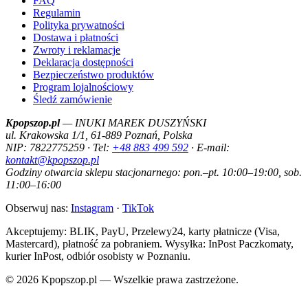
FAQ
Regulamin
Polityka prywatności
Dostawa i płatności
Zwroty i reklamacje
Deklaracja dostępności
Bezpieczeństwo produktów
Program lojalnościowy
Śledź zamówienie
Kpopszop.pl
— INUKI MAREK DUSZYŃSKI
ul. Krakowska 1/1, 61-889 Poznań, Polska
NIP: 7822775259 · Tel:
+48 883 499 592
· E-mail:
kontakt@kpopszop.pl
Godziny otwarcia sklepu stacjonarnego: pon.–pt. 10:00–19:00, sob.
11:00–16:00
Obserwuj nas:
Instagram
·
TikTok
Akceptujemy: BLIK, PayU, Przelewy24, karty płatnicze (Visa,
Mastercard), płatność za pobraniem. Wysyłka: InPost Paczkomaty,
kurier InPost, odbiór osobisty w Poznaniu.
© 2026 Kpopszop.pl — Wszelkie prawa zastrzeżone.