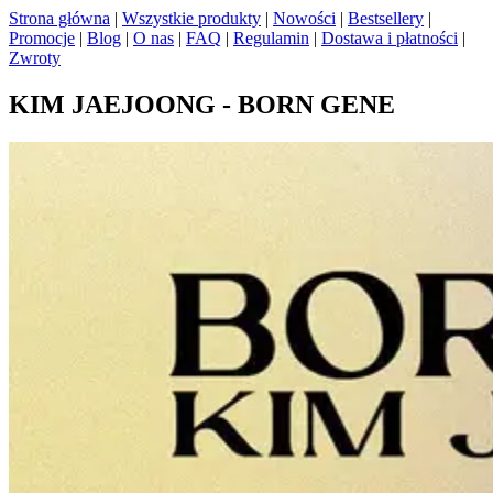
Strona główna
|
Wszystkie produkty
|
Nowości
|
Bestsellery
|
Promocje
|
Blog
|
O nas
|
FAQ
|
Regulamin
|
Dostawa i płatności
|
Zwroty
KIM JAEJOONG - BORN GENE