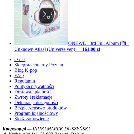
ONEWE - 3rd Full Album [面 :
Unknown Atlas] (Universe ver.)
—
161,00 zł
O nas
Sklep stacjonarny Poznań
Blog K-pop
FAQ
Regulamin
Polityka prywatności
Dostawa i płatności
Zwroty i reklamacje
Deklaracja dostępności
Bezpieczeństwo produktów
Program lojalnościowy
Śledź zamówienie
Kpopszop.pl
— INUKI MAREK DUSZYŃSKI