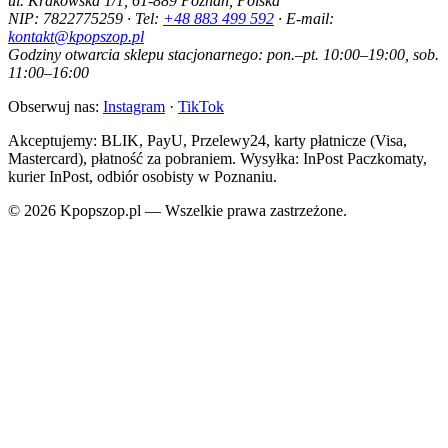
ul. Krakowska 1/1, 61-889 Poznań, Polska
NIP: 7822775259 · Tel:
+48 883 499 592
· E-mail:
kontakt@kpopszop.pl
Godziny otwarcia sklepu stacjonarnego: pon.–pt. 10:00–19:00, sob.
11:00–16:00
Obserwuj nas:
Instagram
·
TikTok
Akceptujemy: BLIK, PayU, Przelewy24, karty płatnicze (Visa,
Mastercard), płatność za pobraniem. Wysyłka: InPost Paczkomaty,
kurier InPost, odbiór osobisty w Poznaniu.
© 2026 Kpopszop.pl — Wszelkie prawa zastrzeżone.