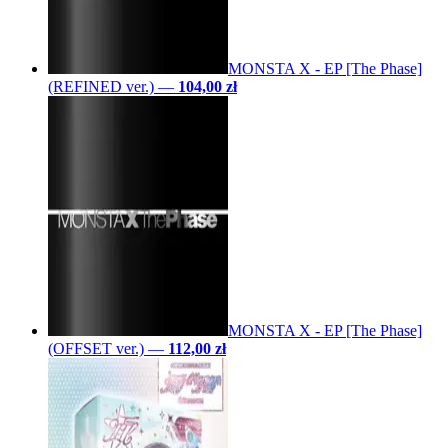
MONSTA X - EP [The Phase]
(REFINED ver.)
—
104,00 zł
MONSTA X - EP [The Phase]
(OFFSET ver.)
—
112,00 zł