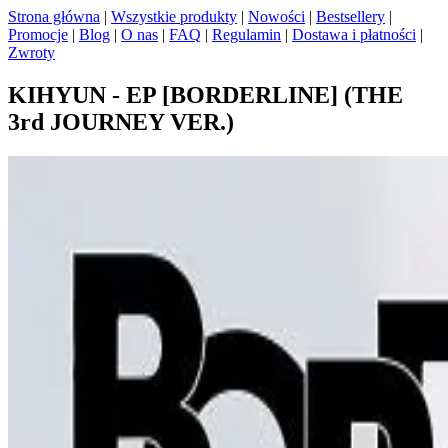
Strona główna
|
Wszystkie produkty
|
Nowości
|
Bestsellery
|
Promocje
|
Blog
|
O nas
|
FAQ
|
Regulamin
|
Dostawa i płatności
|
Zwroty
KIHYUN - EP [BORDERLINE] (THE
3rd JOURNEY VER.)