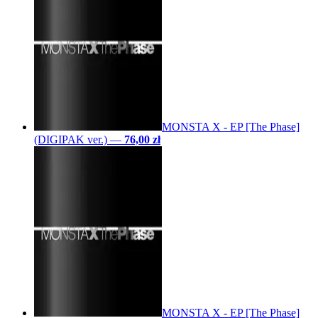
MONSTA X - EP [The Phase]
(DIGIPAK ver.)
—
76,00 zł
MONSTA X - EP [The Phase]