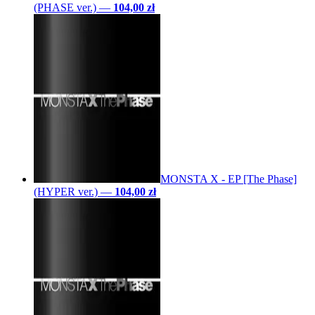
(PHASE ver.)
—
104,00 zł
MONSTA X - EP [The Phase]
(HYPER ver.)
—
104,00 zł