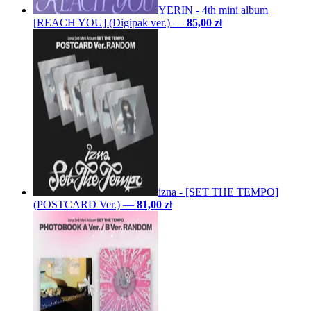
YERIN - 4th mini album
[REACH YOU] (Digipak ver.)
—
85,00 zł
izna - [SET THE TEMPO]
(POSTCARD Ver.)
—
81,00 zł