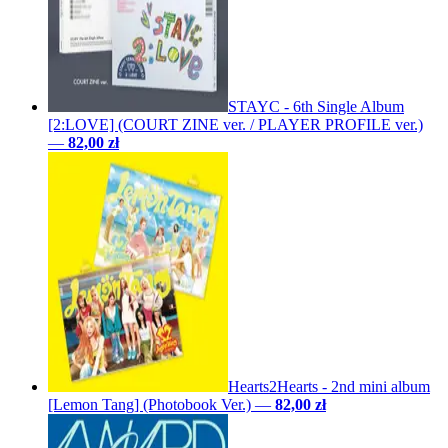
STAYC - 6th Single Album
[2:LOVE] (COURT ZINE ver. / PLAYER PROFILE ver.)
—
82,00 zł
Hearts2Hearts - 2nd mini album
[Lemon Tang] (Photobook Ver.)
—
82,00 zł