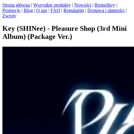
Strona główna
|
Wszystkie produkty
|
Nowości
|
Bestsellery
|
Promocje
|
Blog
|
O nas
|
FAQ
|
Regulamin
|
Dostawa i płatności
|
Zwroty
Key (SHINee) - Pleasure Shop (3rd Mini
Album) (Package Ver.)