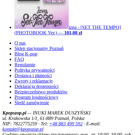
izna - [SET THE TEMPO]
(PHOTOBOOK Ver.)
—
101,00 zł
O nas
Sklep stacjonarny Poznań
Blog K-pop
FAQ
Regulamin
Polityka prywatności
Dostawa i płatności
Zwroty i reklamacje
Deklaracja dostępności
Bezpieczeństwo produktów
Program lojalnościowy
Śledź zamówienie
Kpopszop.pl
— INUKI MAREK DUSZYŃSKI
ul. Krakowska 1/1, 61-889 Poznań, Polska
NIP: 7822775259 · Tel:
+48 883 499 592
· E-mail:
kontakt@kpopszop.pl
Godziny otwarcia sklepu stacjonarnego: pon.–pt. 10:00–19:00, sob.