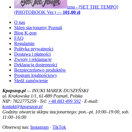
izna - [SET THE TEMPO]
(PHOTOBOOK Ver.)
—
101,00 zł
O nas
Sklep stacjonarny Poznań
Blog K-pop
FAQ
Regulamin
Polityka prywatności
Dostawa i płatności
Zwroty i reklamacje
Deklaracja dostępności
Bezpieczeństwo produktów
Program lojalnościowy
Śledź zamówienie
Kpopszop.pl
— INUKI MAREK DUSZYŃSKI
ul. Krakowska 1/1, 61-889 Poznań, Polska
NIP: 7822775259 · Tel:
+48 883 499 592
· E-mail:
kontakt@kpopszop.pl
Godziny otwarcia sklepu stacjonarnego: pon.–pt. 10:00–19:00, sob.
11:00–16:00
Obserwuj nas:
Instagram
·
TikTok