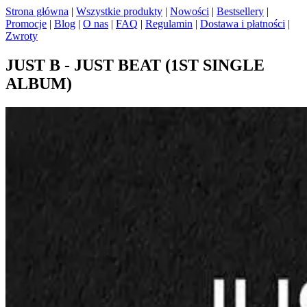
Strona główna
|
Wszystkie produkty
|
Nowości
|
Bestsellery
|
Promocje
|
Blog
|
O nas
|
FAQ
|
Regulamin
|
Dostawa i płatności
|
Zwroty
JUST B - JUST BEAT (1ST SINGLE
ALBUM)