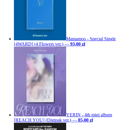
Mamamoo - Special Single
[4WARD] (4 Flowers ver.)
—
93,00 zł
YERIN - 4th mini album
[REACH YOU] (Digipak ver.)
—
85,00 zł