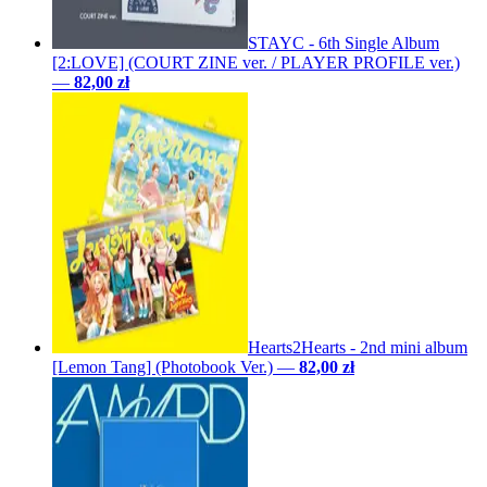
STAYC - 6th Single Album
[2:LOVE] (COURT ZINE ver. / PLAYER PROFILE ver.)
—
82,00 zł
Hearts2Hearts - 2nd mini album
[Lemon Tang] (Photobook Ver.)
—
82,00 zł