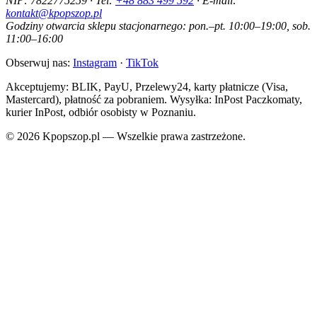
NIP: 7822775259 · Tel:
+48 883 499 592
· E-mail:
kontakt@kpopszop.pl
Godziny otwarcia sklepu stacjonarnego: pon.–pt. 10:00–19:00, sob.
11:00–16:00
Obserwuj nas:
Instagram
·
TikTok
Akceptujemy: BLIK, PayU, Przelewy24, karty płatnicze (Visa,
Mastercard), płatność za pobraniem. Wysyłka: InPost Paczkomaty,
kurier InPost, odbiór osobisty w Poznaniu.
© 2026 Kpopszop.pl — Wszelkie prawa zastrzeżone.