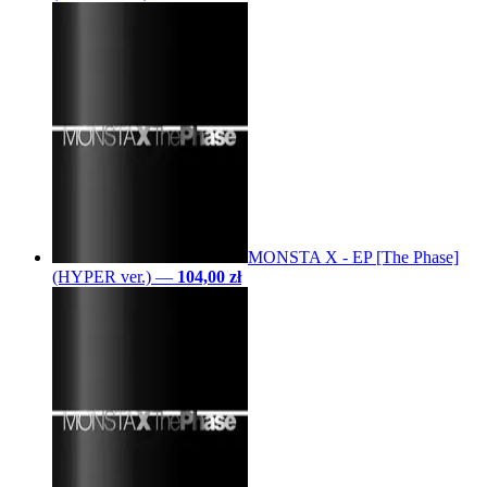
MONSTA X - EP [The Phase]
(HYPER ver.)
—
104,00 zł