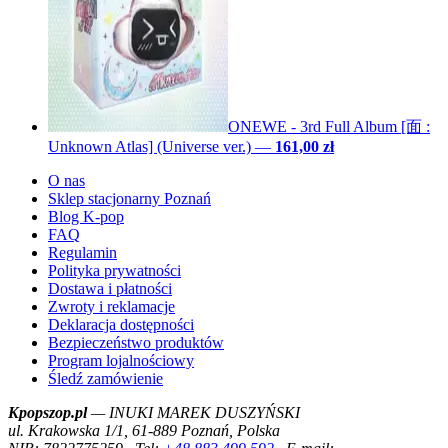
ONEWE - 3rd Full Album [面 :
Unknown Atlas] (Universe ver.)
—
161,00 zł
O nas
Sklep stacjonarny Poznań
Blog K-pop
FAQ
Regulamin
Polityka prywatności
Dostawa i płatności
Zwroty i reklamacje
Deklaracja dostępności
Bezpieczeństwo produktów
Program lojalnościowy
Śledź zamówienie
Kpopszop.pl
— INUKI MAREK DUSZYŃSKI
ul. Krakowska 1/1, 61-889 Poznań, Polska