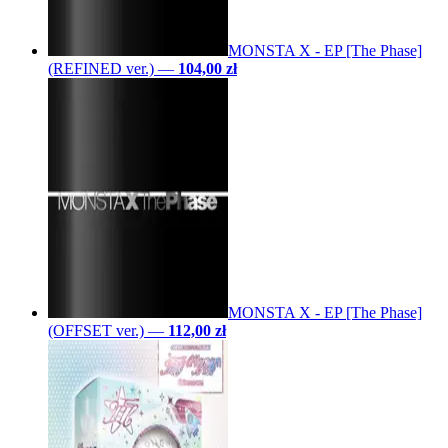
MONSTA X - EP [The Phase]
(REFINED ver.)
—
104,00 zł
MONSTA X - EP [The Phase]
(OFFSET ver.)
—
112,00 zł