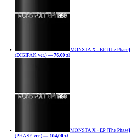
MONSTA X - EP [The Phase]
(DIGIPAK ver.)
—
76,00 zł
MONSTA X - EP [The Phase]
(PHASE ver.)
—
104,00 zł